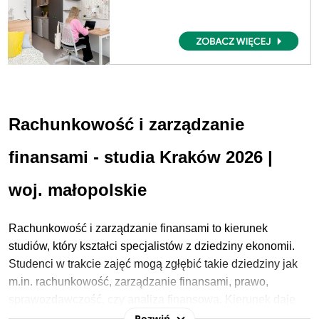
R
achunkowość i zarządzanie
finansami
-
studia K
raków 2026
|
woj. m
ałopolskie
Rachunkowość i zarządzanie finansami to kierunek
studiów, który kształci specjalistów z dziedziny ekonomii.
Studenci w trakcie zajęć mogą zgłębić takie dziedziny jak
m.in. rachunkowość, zarządzanie finansami, prawo,
sprawozdawczość, czy analiza finansowa. Kierunek daje
podstawy wiedzy o funkcjonowaniu międzynarodowego
Rozwiń