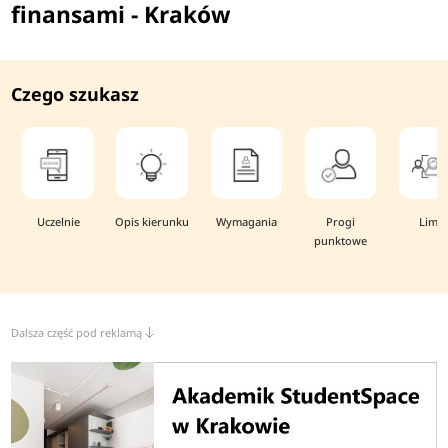
finansami - Kraków
Czego szukasz
Uczelnie
Opis kierunku
Wymagania
Progi
Limit
punktowe
Dalsza część pod reklamą