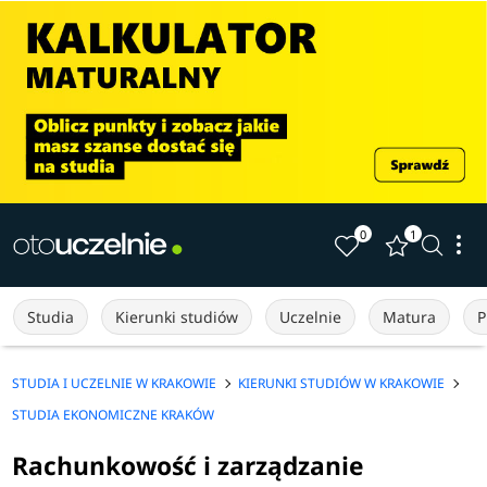
0
1
Studia
Kierunki studiów
Uczelnie
Matura
P
STUDIA I UCZELNIE W KRAKOWIE
KIERUNKI STUDIÓW W KRAKOWIE
STUDIA EKONOMICZNE KRAKÓW
Rachunkowość i zarządzanie