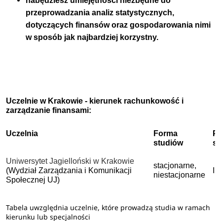
nabędziesz umiejętności niezbędne do
przeprowadzania analiz statystycznych,
dotyczących finansów oraz gospodarowania nimi
w sposób jak najbardziej korzystny.
Uczelnie w Krakowie - kierunek rachunkowość i
zarządzanie finansami:
Uczelnia
Forma
P
studiów
s
Uniwersytet Jagielloński w Krakowie
stacjonarne,
(Wydział Zarządzania i Komunikacji
II
niestacjonarne
Społecznej UJ)
Tabela uwzględnia uczelnie, które prowadzą studia w ramach
kierunku lub specjalności