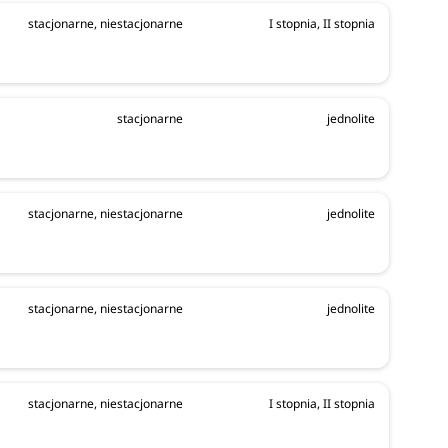
stacjonarne, niestacjonarne
I stopnia, II stopnia
także w
salonach
stacjonarne
jednolite
stacjonarne, niestacjonarne
jednolite
rzedmioty
stacjonarne, niestacjonarne
jednolite
stacjonarne, niestacjonarne
I stopnia, II stopnia