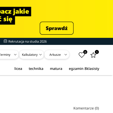
Rekrutacja na studia 2026
0
1
Terminy
Kalkulatory
Arkusze
licea
technika
matura
egzamin 8klasisty
Komentarze (0)