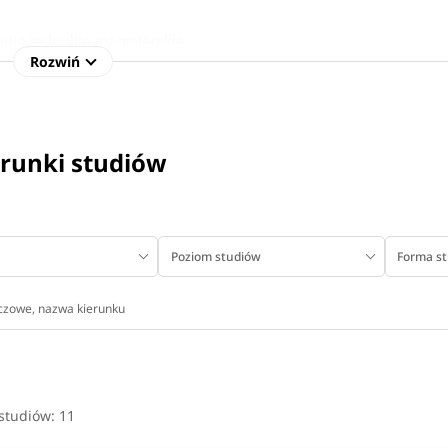
studia jednolite magisterskie
Rozwiń
dia II stopnia), od 5 do 6 lat (studia jednolite magisterskie)
erunki studiów
e w Kielcach rozpocznie się 1 czerwca 2026 r. i potrwa do 23 
Poziom studiów
Forma s
ce szeroki wachlarz wiedzy teoretycznej i praktycznej. Studenc
owieka, patofizjologii chorób, chemii medycznej czy podstawowyc
 studiów:
11