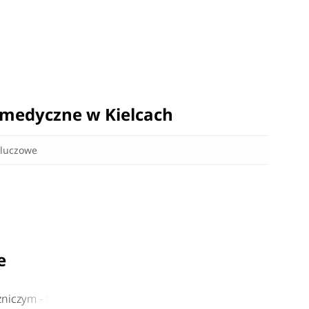
ki medyczne w Kielcach
e
zniczym - studia podyplomowe