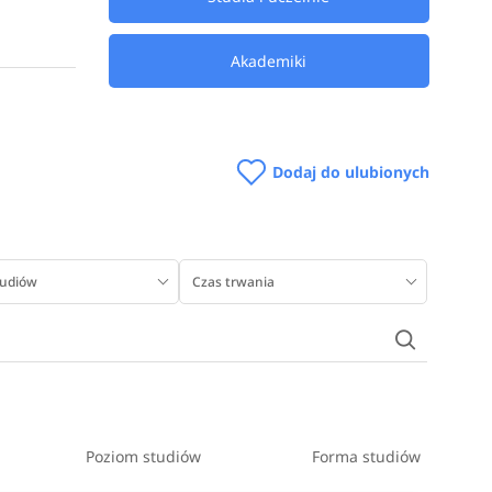
Akademiki
Dodaj do ulubionych
września
tudiów
Czas trwania
i kształcą
h
Poziom studiów
Forma studiów