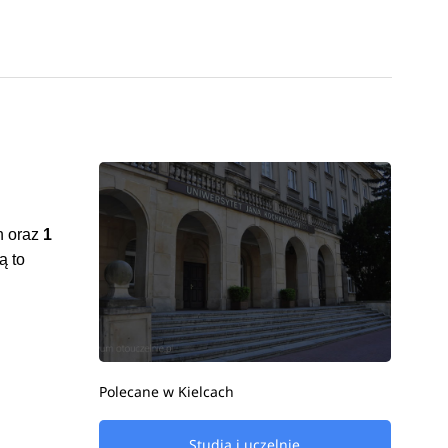
h oraz
1
ą to
Polecane w Kielcach
Studia i uczelnie