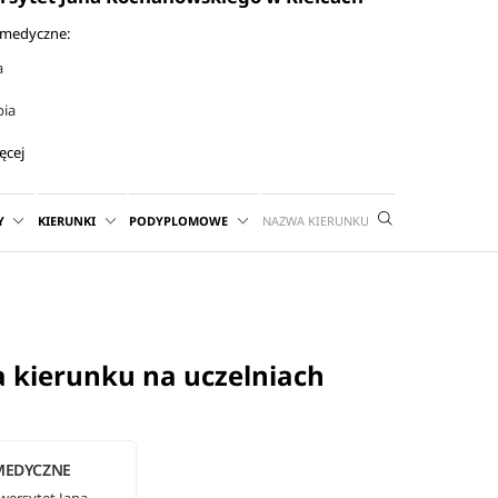
 medyczne:
a
pia
ęcej
Y
KIERUNKI
PODYPLOMOWE
 kierunku na uczelniach
MEDYCZNE