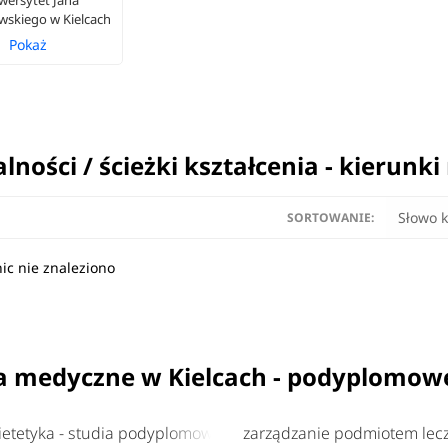
wersytet Jana
skiego w Kielcach
Pokaż
alności / ścieżki kształcenia - kierun
SORTOWANIE:
nic nie znaleziono
a medyczne w Kielcach - podyplomow
etetyka - studia podyplomowe
zarządzanie podmiotem lec