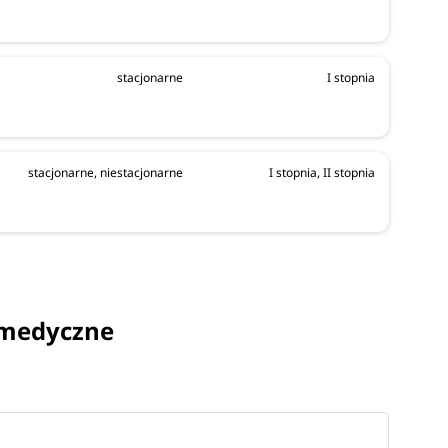
ad
nia
stacjonarne
I stopnia
stacjonarne, niestacjonarne
I stopnia, II stopnia
zykład
piady
ą medyczne
3.05.2026