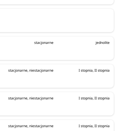
da się na
stacjonarne
jednolite
 dzięki
stacjonarne, niestacjonarne
I stopnia, II stopnia
zmu
anie się
stacjonarne, niestacjonarne
I stopnia, II stopnia
stacjonarne, niestacjonarne
I stopnia, II stopnia
ogram