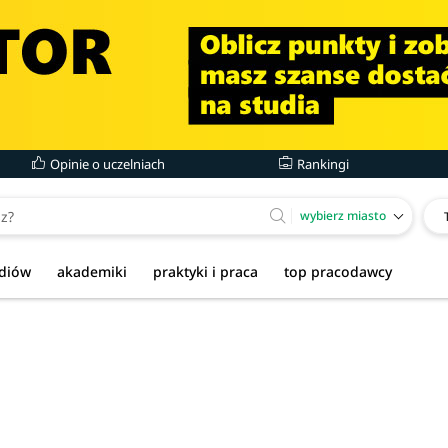
Opinie o uczelniach
Rankingi
wybierz miasto
udiów
akademiki
praktyki i praca
top pracodawcy