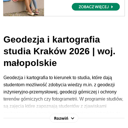
Geodezja i kartografia
studia Kraków 2026 | woj.
małopolskie
Geodezja i kartografia to kierunek to studia, które dają
studentom możliwość zdobycia wiedzy m.in. z geodezji
inżynieryjno-przemysłowej, geodezji górniczej i ochrony
terenów górniczych czy fotogrametrii. W programie studiów,
są zajęcia które zapoznają studentów z zjawiskami
zachodzącymi w geosferze, ale przygotowują ich także do
Rozwiń
pracy z nowoczesnymi urządzeniami pomiarowymi.