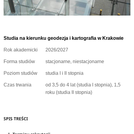
Studia na kierunku geodezja i kartografia w Krakowie
Rok akademicki
2026/2027
Forma studiów
stacjonarne, niestacjonarne
Poziom studiów
studia I i II stopnia
Czas trwania
od 3,5 do 4 lat (studia I stopnia), 1,5
roku (studia II stopnia)
SPIS TREŚCI