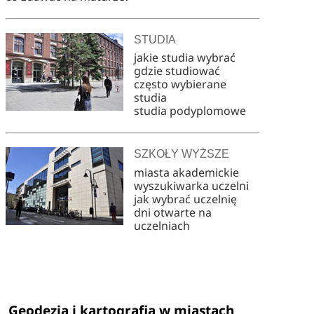
STUDIA
jakie studia wybrać
gdzie studiować
często wybierane
studia
studia podyplomowe
SZKOŁY WYŻSZE
miasta akademickie
wyszukiwarka uczelni
jak wybrać uczelnię
dni otwarte na
uczelniach
Geodezja i kartografia w miastach