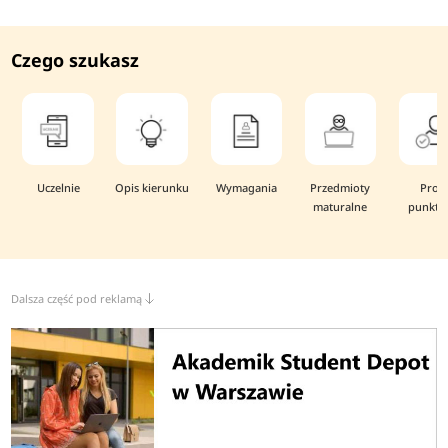
Czego szukasz
Uczelnie
Opis kierunku
Wymagania
Przedmioty
Prog
maturalne
punkto
Dalsza część pod reklamą