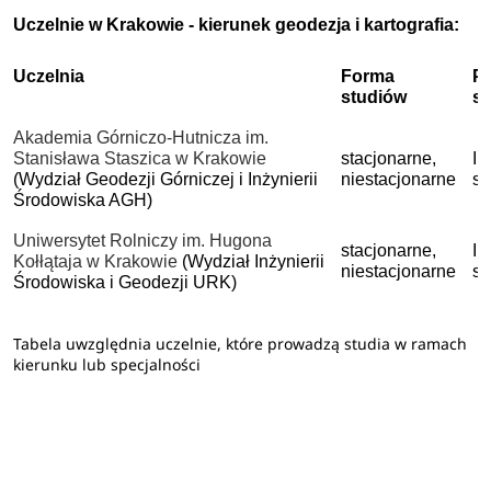
Uczelnie w Krakowie - kierunek geodezja i kartografia:
Uczelnia
Forma
P
studiów
s
Akademia Górniczo-Hutnicza im.
Stanisława Staszica w Krakowie
stacjonarne,
I 
(Wydział Geodezji Górniczej i Inżynierii
niestacjonarne
st
Środowiska AGH)
Uniwersytet Rolniczy im. Hugona
stacjonarne,
I 
Kołłątaja w Krakowie
(Wydział Inżynierii
niestacjonarne
st
Środowiska i Geodezji URK)
Tabela uwzględnia uczelnie, które prowadzą studia w ramach
kierunku lub specjalności