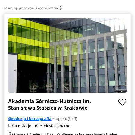
Co ma wpływ na wyniki wyszukiwania
i
Akademia Górniczo-Hutnicza im.
Stanisława Staszica w Krakowie
Geodezja i kartografia
stopień: (I) (II)
forma: stacjonarne, niestacjonarne
4 lata • 3,5 roku • 1,5 roku
inżynier lub magister inżynier