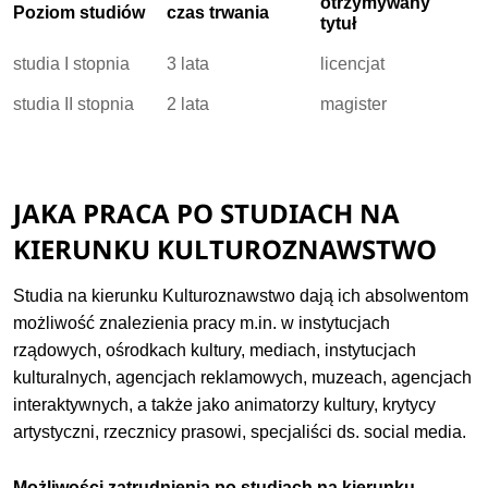
otrzymywany
Poziom studiów
czas trwania
tytuł
studia I stopnia
3 lata
licencjat
studia II stopnia
2 lata
magister
JAKA PRACA PO STUDIACH NA
KIERUNKU KULTUROZNAWSTWO
Studia na kierunku Kulturoznawstwo dają ich absolwentom
możliwość znalezienia pracy m.in. w instytucjach
rządowych, ośrodkach kultury, mediach, instytucjach
kulturalnych, agencjach reklamowych, muzeach, agencjach
interaktywnych, a także jako animatorzy kultury, krytycy
artystyczni, rzecznicy prasowi, specjaliści ds. social media.
Możliwości zatrudnienia po studiach na kierunku