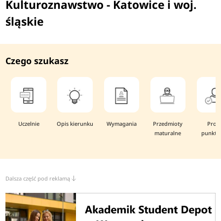
Kulturoznawstwo - Katowice i woj.
śląskie
Czego szukasz
Uczelnie
Opis kierunku
Wymagania
Przedmioty
Prog
maturalne
punkto
Dalsza część pod reklamą