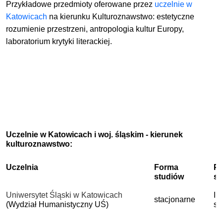
Przykładowe przedmioty oferowane przez
uczelnie w
Katowicach
na kierunku Kulturoznawstwo: estetyczne
rozumienie przestrzeni, antropologia kultur Europy,
laboratorium krytyki literackiej.
Uczelnie w Katowicach i woj. śląskim - kierunek
kulturoznawstwo:
Uczelnia
Forma
P
studiów
s
Uniwersytet Śląski w Katowicach
I 
stacjonarne
(Wydział Humanistyczny UŚ)
st