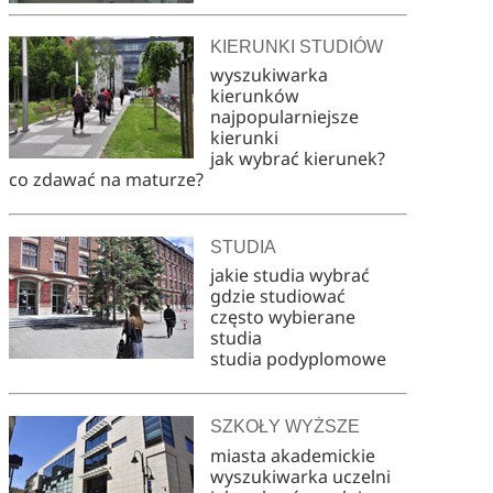
KIERUNKI STUDIÓW
wyszukiwarka
kierunków
najpopularniejsze
kierunki
jak wybrać kierunek?
co zdawać na maturze?
STUDIA
jakie studia wybrać
gdzie studiować
często wybierane
studia
studia podyplomowe
SZKOŁY WYŻSZE
miasta akademickie
wyszukiwarka uczelni