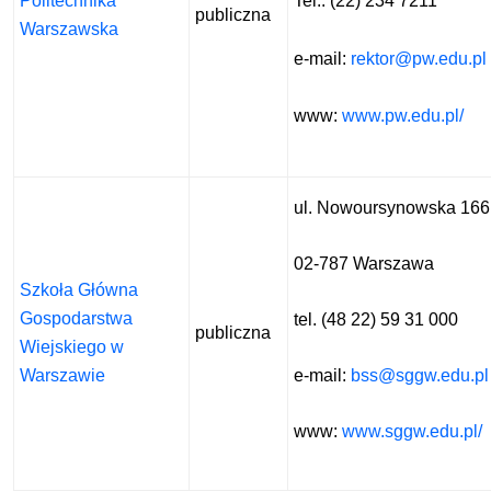
Politechnika
Tel.: (22) 234 7211
publiczna
Warszawska
e-mail:
rektor@pw.edu.pl
www:
www.pw.edu.pl/
ul. Nowoursynowska 166
02-787 Warszawa
Szkoła Główna
Gospodarstwa
tel. (48 22) 59 31 000
publiczna
Wiejskiego w
Warszawie
e-mail:
bss@sggw.edu.pl
www:
www.sggw.edu.pl/