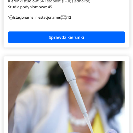
Kierunki studiów: 54
• stopień: (I) (II) (jednolite)
Studia podyplomowe:
45
stacjonarne, niestacjonarne
12