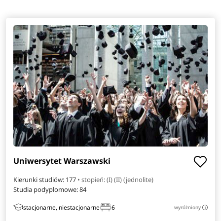
Uniwersytet Warszawski
Kierunki studiów: 177
• stopień: (I) (II) (jednolite)
Studia podyplomowe:
84
stacjonarne, niestacjonarne
6
wyróżniony
i