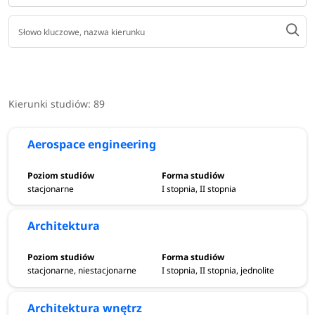
Forma studiów
stacjonarne, niestacjonarne
Poziom studiów
studia I stopnia, studia II stopnia,
studia jednolite magisterskie
Czas trwania
od 1,5 do 4 lat (studia I stopnia), od
1,5 do 3,5 roku (studia II stopnia), od
Kierunki studiów:
89
5 do 6 lat (studia jednolite
magisterskie)
Aerospace engineering
stacjonarne
I stopnia, II stopnia
Terminy rekrutacji
Architektura
Rekrutacja na uczelnie, które prowadzą studia inżynierskie i
techniczne w Warszawie rozpocznie się 2 marca 2026 r. i
potrwa do 31 października 2026 r. |
terminy rekrutacji >
stacjonarne, niestacjonarne
I stopnia, II stopnia, jednolite
Architektura wnętrz