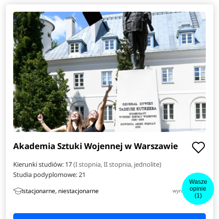
Akademia Sztuki Wojennej w Warszawie
Kierunki studiów: 17
(I stopnia, II stopnia, jednolite)
Studia podyplomowe:
21
Wasze
opinie
stacjonarne, niestacjonarne
wyróżniony
i
(1)