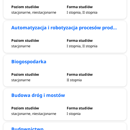
Wymagania
stacjonarne, niestacjonarne
I stopnia, II stopnia
W procesie rekrutacji na studia inżynierskie w
Warszawie w roku akademickim 2026/2027 najczęściej
Automatyzacja i robotyzacja procesów produkcyjnych
wymagane przedmioty maturalne to:
matematyka,
fizyka, język obcy nowożytny,
informatyka
oraz chemia.
stacjonarne
I stopnia, II stopnia
*Wymagania mogą się różnić w zależności od kierunku,
uczelni oraz trybu studiów.
Biogospodarka
Zarobki
stacjonarne
II stopnia
Specjaliści posiadający wykształcenie i doświadczenie w
Budowa dróg i mostów
dziedzinach inżynieryjnych mogą liczyć na wysokie
wynagrodzenie. Średnie miesięczne zarobki kształtują się
na poziomie:
stacjonarne, niestacjonarne
I stopnia
Inżynier budownictwa – 7960–15 000 zł brutto
Budownictwo