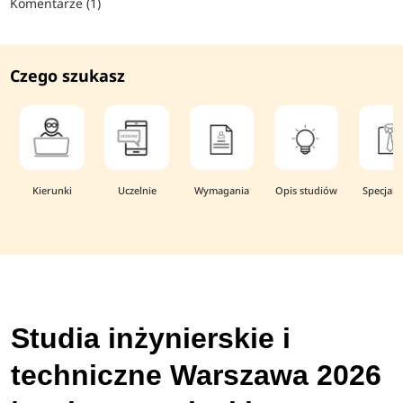
Komentarze (1)
Czego szukasz
Kierunki
Uczelnie
Wymagania
Opis studiów
Specjaln
Studia inżynierskie i
techniczne Warszawa 2026