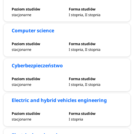
Przygotowanie
stacjonarne
I stopnia, II stopnia
Aby dobrze przygotować się do studiów inżynierskich,
warto utrwalić wiedzę z przedmiotów ścisłych, zwłaszcza
Computer science
matematyki i fizyki. Pomocne może być rozwiązywanie
dodatkowych zadań, udział w olimpiadach przedmiotowych
stacjonarne
I stopnia, II stopnia
lub korzystanie z korepetycji.
Cyberbezpieczeństwo
02.05.2026
stacjonarne
I stopnia, II stopnia
Electric and hybrid vehicles engineering
stacjonarne
I stopnia