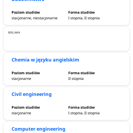
Inżynier sieci IT – 9320–20 000 zł brutto
Inżynier mechatronik 8 740-13 670 zł brutto
stacjonarne, niestacjonarne
I stopnia, II stopnia
Predyspozycje
Kandydaci na studia inżynierskie powinni interesować się
technologią i naukami ścisłymi, a także posiadać zdolności
analityczne, logiczne myślenie oraz cechować się
Chemia w języku angielskim
dokładnością i wytrwałością.
Umiejętności
stacjonarne
II stopnia
Civil engineering
Studia inżynierskie rozwijają umiejętności z zakresu
projektowania i konstruowania systemów oraz urządzeń
technicznych, a także obsługi nowoczesnych narzędzi czy
stacjonarne
I stopnia, II stopnia
zarządzania projektami. Absolwenci mogą znaleźć
zatrudnienie w wielu sektorach.
Computer engineering