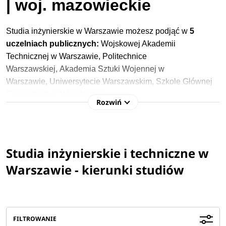
| woj. mazowieckie
Studia inżynierskie w Warszawie możesz podjąć w
5
uczelniach publicznych:
Wojskowej Akademii
Technicznej w Warszawie,
Politechnice
Warszawskiej,
Akademia Sztuki Wojennej w
Warszawie,
U
niwersytecie Warszawskim,
Szkole Głównej
Gospodarstwa Wiejskiego w
Rozwiń
Warszawie
oraz
7
niepublicznych (prywatnych) szkołach
wyższych
.
Są to studia realizowane w formie stacjonarnej
oraz niestacjonarnej, których program nauczania trwa od
3,5 roku do 6 lat.
Studia inżynierskie i techniczne w
Warszawie - kierunki studiów
Studia inżynierskie Warszawa
Rok akademicki
2026/2027
FILTROWANIE