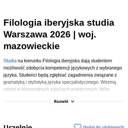
Filologia iberyjska studia
Warszawa 2026 | woj.
mazowieckie
Studia
na kierunku Filologia iberyjska dają studentom
możliwość zdobycia kompetencji językowych z wybranego
języka. Studenci będą zgłębiać zagadnienia związane z
gramatyką i stylistyką języka specjalistycznego. Wezmą
udział w różnorodnych zajęciach praktycznych, które
pomogą w rozwoju kompetencji lingwistycznych.
Rozwiń
W procesie rekrutacji na studia 2026/2027 na
kierunku Filologia iberyjska podstawą kwalifikacji
Uczelnie
jest średnia ocen ze studiów i ocena na dyplomie. W
Dodaj do ulubionych