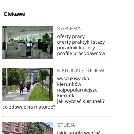
Ciekawe
KARIERA
oferty pracy
oferty praktyk i staży
poradnik kariery
profile pracodawców
KIERUNKI STUDIÓW
wyszukiwarka
kierunków
najpopularniejsze
kierunki
jak wybrać kierunek?
co zdawać na maturze?
STUDIA
jakie studia wybrać