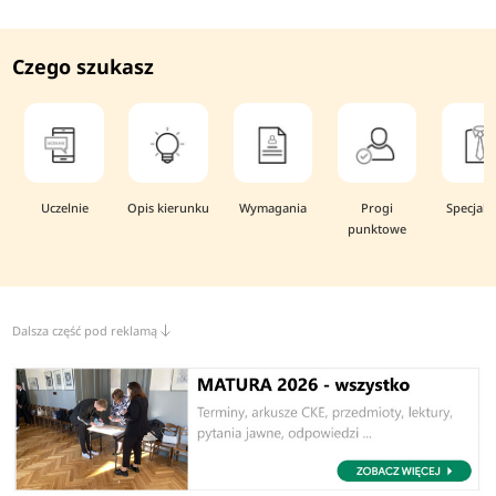
Czego szukasz
Uczelnie
Opis kierunku
Wymagania
Progi
Specjaln
punktowe
Dalsza część pod reklamą