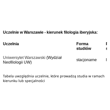
Uczelnie w Warszawie - kierunek filologia iberyjska:
Uczelnia
Forma
P
studiów
s
Uniwersytet Warszawski
(Wydział
stacjonarne
II
Neofilologii UW)
Tabela uwzględnia uczelnie, które prowadzą studia w ramach
kierunku lub specjalności