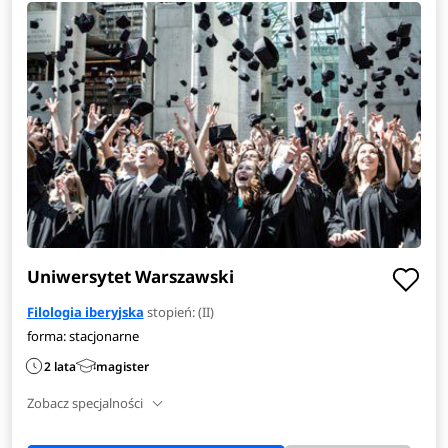
lektoratach. Ostateczna decyzja o ścieżce zawodowej
zależy od umiejętności i zainteresowań nabytych podczas
nauki. Ponadto, niektórzy absolwenci wybierają rozwijanie
swojej kariery w międzynarodowych firmach jako
copywriterzy, wykorzystując swoje umiejętności językowe
zdobyte podczas nauki na studiach.
Zobacz
pełen opis
kierunku
>
Uniwersytet Warszawski
Filologia iberyjska
stopień: (II)
forma: stacjonarne
2 lata
magister
Zobacz specjalności