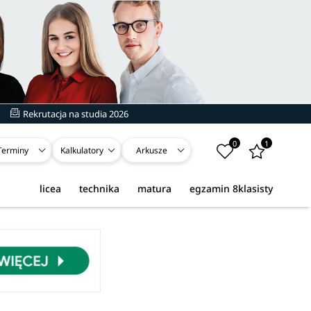
Rekrutacja na studia 2026
0
1
Terminy
Kalkulatory
Arkusze
licea
technika
matura
egzamin 8klasisty