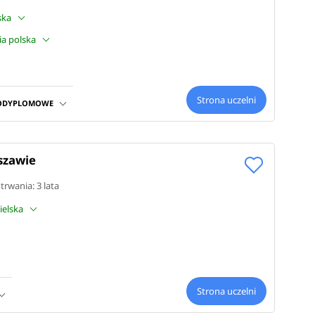
lska
gia polska
Strona uczelni
PODYPLOMOWE
szawie
s trwania: 3 lata
gielska
Strona uczelni