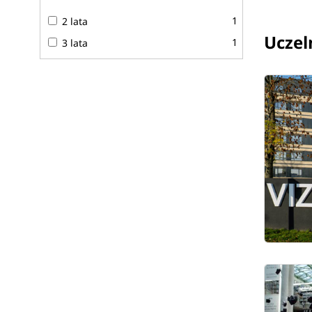
Program studiów
1
2 lata
Uczeln
1
3 lata
Program kształcenia na kierunku Filologia umożliwia r
językoznawstwa, literaturoznawstwa oraz kulturoz
zjawisk językowych i kulturowych. Rozwijają umiejętn
komunikacyjnych i tłumaczeniowych.
Charakterystyka studiów
Filologia w Warszawie to 3-letnie studia pierwszego stop
Studia można podjąć w formie stacjonarnej lub niestac