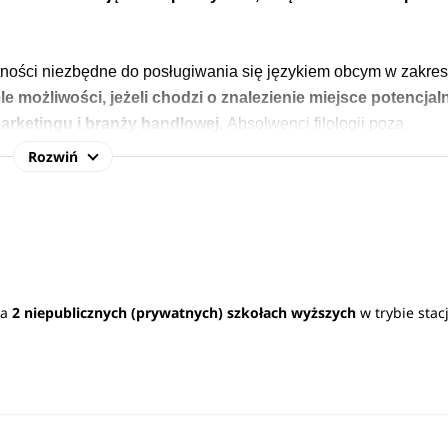
tności niezbędne do posługiwania się językiem obcym w zakres
le możliwości, jeżeli chodzi o znalezienie miejsce potencja
marketingu i branży handlowej.
Absolwenci filologii poza
lturoznawczą, co może zapewnić im zatrudnienie w placówkach
Rozwiń
ać bardzo różne obowiązki zawodowe
. Posiadając dyplom
ecjalista do spraw komunikacji. Wspominamy o tym nie bez przy
na
2 niepublicznych (prywatnych) szkołach wyższych
w trybie sta
esem działań, a to przekłada się na kwestię wynagrodzeń.
okładnie się zajmujemy, ale również od stażu i doświadczenia,
cji i potrzeb rynkowych. Średnia pensja absolwentów Filologii
wy
warto pamiętać o wymienionych czynnikach, mających wpływ n