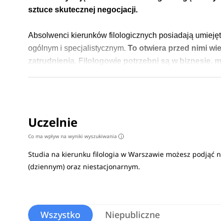
sztuce skutecznej negocjacji.
Absolwenci kierunków filologicznych posiadają umieję
ogólnym i specjalistycznym.
To otwiera przed nimi wie
zatrudnienia. Filologowie potrzebni są w biznesie, 
umiejętnościami językowymi, posiadają też wiedzę ku
oświatowych.
Ile zarabiają absolwenci?
Uczelnie
Co ma wpływ na wyniki wyszukiwania
i
Po ukończeniu studiów filologicznych,
można wykonyw
pracować jako dziennikarz, tłumacz, copywriter czy sp
Studia na kierunku filologia w Warszawie możesz podjąć 
ponieważ każda profesja charakteryzuje się innym zakr
(dziennym) oraz niestacjonarnym.
Wysokość zarobków różni się nie tylko od tego, czym d
pracy, regionu i miasta, a także ukończonej specjaliza
5000 złotych brutto do 7000 złotych brutto
, jednak 
Wszystko
Niepubliczne