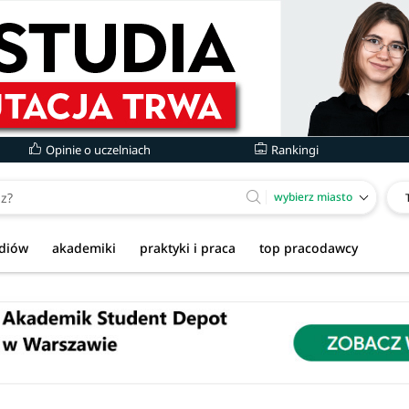
Opinie o uczelniach
Rankingi
wybierz miasto
udiów
akademiki
praktyki i praca
top pracodawcy