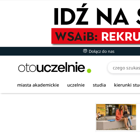
Dołącz do nas
miasta akademickie
uczelnie
studia
kierunki st