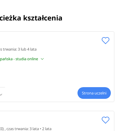
ścieżka kształcenia
 zakresu
oraz
stach
as trwania: 3 lub 4 lata
zpańska - studia online
erskie).
Strona uczelni
(II) , czas trwania: 3 lata • 2 lata