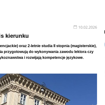
10.02.2026
is kierunku
icencjackie) oraz 2-letnie studia II stopnia (magisterskie),
udia przygotowują do wykonywania zawodu lektora czy
ykoznawstwa i rozwijają kompetencje językowe.