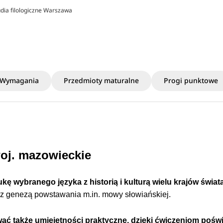
udia filologiczne Warszawa
Wymagania
Przedmioty maturalne
Progi punktowe
woj. mazowieckie
ukę wybranego języka z historią i kulturą wielu krajów świat
ej z genezą powstawania m.in. mowy słowiańskiej.
wać także umiejętności praktyczne, dzięki ćwiczeniom poś