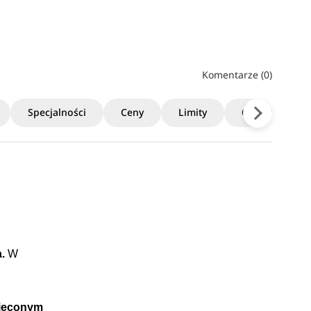
Komentarze (0)
Specjalności
Ceny
Limity
Czas trwania
a.
W
więconym