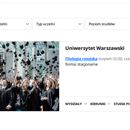
zelni
Typ uczelni
Poziom studiów
Uniwersytet Warszawski
Filologia rosyjska
stopień: (I) (II)
, cza
forma: stacjonarne
WYDZIAŁY
KIERUNKI
STUDIA 