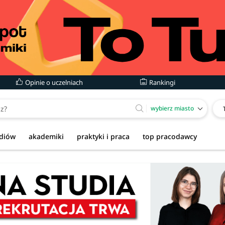
Opinie o uczelniach
Rankingi
wybierz miasto
udiów
akademiki
praktyki i praca
top pracodawcy