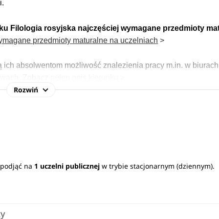
i.
nku Filologia rosyjska najczęściej wymagane przedmioty ma
ymagane przedmioty maturalne na uczelniach
>
ją ich absolwentom możliwość znalezienia pracy m.in. w biurach
ctwach.
Zobacz
pełen opis kierunku
>
Rozwiń
z podjąć na
1 uczelni publicznej
w trybie stacjonarnym (dziennym).
ty