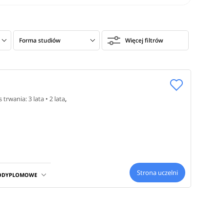
Forma studiów
Więcej filtrów
s trwania: 3 lata • 2 lata
,
Strona uczelni
PODYPLOMOWE