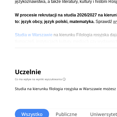
językoznawstwa, a także literatury, kultury i historii Rosj
W procesie rekrutacji na studia 2026/2027 na kieru
to: język obcy, język polski, matematyka.
Sprawdź
w
Studia w Warszawie
na kierunku Filologia rosyjska da
tłumaczeń, instytucjach kultury, mediach czy wydawni
Uczelnie
Co ma wpływ na wyniki wyszukiwania
i
Studia na kierunku filologia rosyjska w Warszawie możes
Wszystko
Publiczne
Uniwersyte