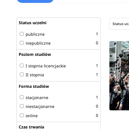
Status uczelni
Status uc
1
publiczne
0
niepubliczne
Poziom studiów
1
I stopnia licencjackie
1
II stopnia
Forma studiów
1
stacjonarne
0
niestacjonarne
0
online
Czas trwania