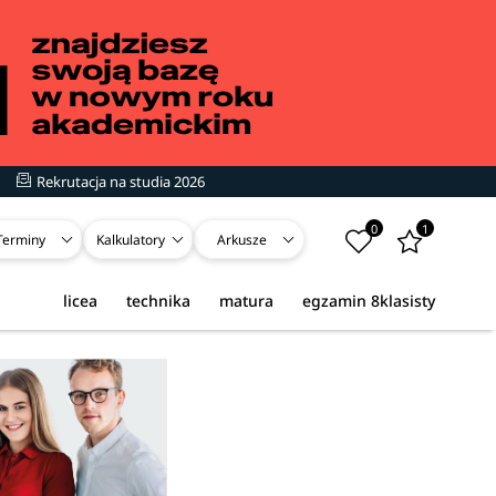
Rekrutacja na studia 2026
0
1
Terminy
Kalkulatory
Arkusze
licea
technika
matura
egzamin 8klasisty