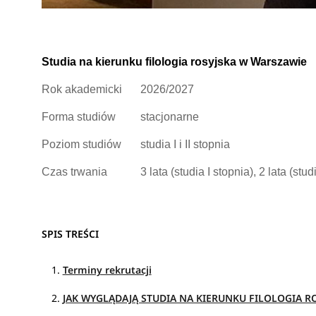
Studia na kierunku filologia rosyjska w Warszawie
Rok akademicki
2026/2027
Forma studiów
stacjonarne
Poziom studiów
studia I i II stopnia
Czas trwania
3 lata (studia I stopnia), 2 lata (stud
SPIS TREŚCI
Terminy rekrutacji
JAK WYGLĄDAJĄ STUDIA NA KIERUNKU FILOLOGIA RO