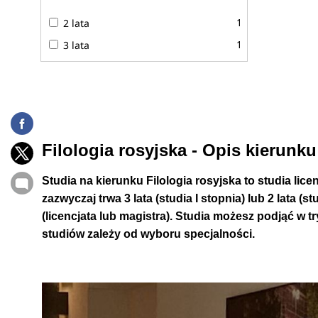
1
2 lata
1
3 lata
Filologia rosyjska - Opis kierunku
Studia na kierunku Filologia rosyjska to studia lic
zazwyczaj trwa 3 lata (studia I stopnia) lub 2 lata (
(licencjata lub magistra). Studia możesz podjąć w 
studiów zależy od wyboru specjalności.