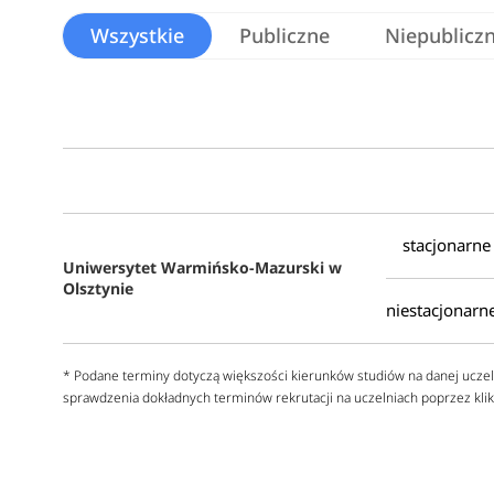
Kandydaci na studia w Olsztynie podczas rekrutac
Wszystkie
Publiczne
Niepublicz
studiów stacjonarnych (75 kierunków) oraz niestac
sprawdź
kierunki studiów w Olsztynie
- wyszukiwar
Kierunki studiów w Olsztynie - rekrutacja 2026/2027
Uniwersytet Warmińsko-Mazurski w
Administracja
Olsztynie
Analityka i zarządzanie publiczne
Analiza i kreowanie trendów
Architektura krajobrazu
* Podane terminy dotyczą większości kierunków studiów na danej uczel
Bezpieczeństwo i certyfikacja żywności
sprawdzenia dokładnych terminów rekrutacji na uczelniach poprzez klikn
Bezpieczeństwo narodowe
Bezpieczeństwo wewnętrzne
Bioinżynieria produkcji żywności