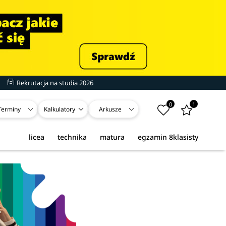
Rekrutacja na studia 2026
0
1
Terminy
Kalkulatory
Arkusze
licea
technika
matura
egzamin 8klasisty