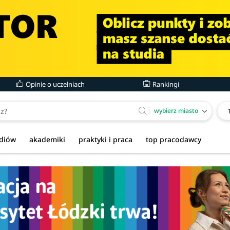
Opinie o uczelniach
Rankingi
wybierz miasto
udiów
akademiki
praktyki i praca
top pracodawcy