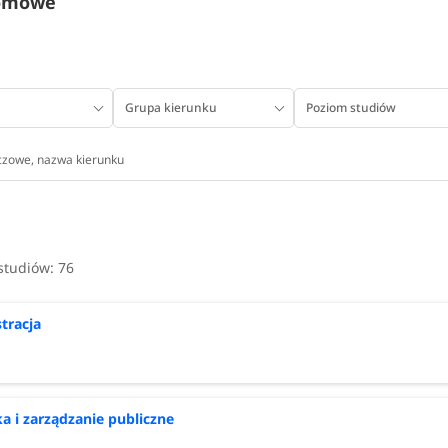
lomowe
Grupa kierunku
Poziom studiów
zej
 studiów:
76
tracja
ka i zarządzanie publiczne