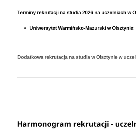
Terminy rekrutacji na studia 2026 na uczelniach w O
Uniwersytet Warmińsko-Mazurski w Olsztynie
:
Dodatkowa rekrutacja na studia w Olsztynie w ucze
Dodatkowa rekrutacja 2026 na uczelniach w Olsztyni
Uniwersytet Warmińsko-Mazurski w Olsztynie
:
dodatkowa rekrutacja na studia
Harmonogram rekrutacji - uczeln
Kierunki studiów w Olsztynie