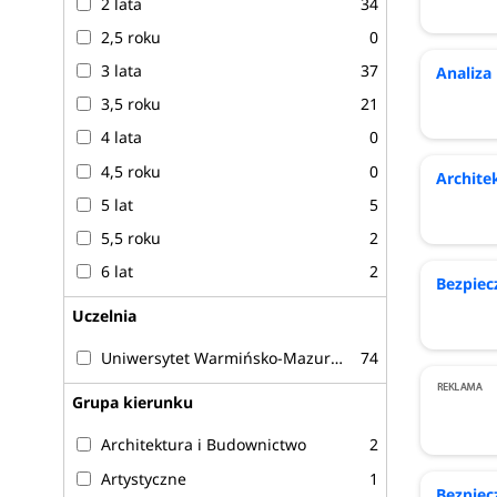
2 lata
34
Mikrobiologia
2,5 roku
0
Nauki o rodzinie
Ochrona środowiska
3 lata
37
Analiza
Odnawialne źródła energii
3,5 roku
21
Pedagogika
4 lata
0
Pedagogika przedszkolna i wczesnoszkola
4,5 roku
0
Archite
Pedagogika przedszkolna i wczesnoszkolna
5 lat
5
Pedagogika specjalna
Pielęgniarstwo
5,5 roku
2
Politologia
6 lat
2
Bezpiec
Położnictwo
Uczelnia
Praca socjalna
Prawo
Uniwersytet Warmińsko-Mazurski w Olsztynie
74
Produkcja muzyczna i realizacja dźwięku
Psychologia
Grupa kierunku
Ratownictwo medyczne
Architektura i Budownictwo
2
Rolnictwo
Artystyczne
1
Socjologia
Bezpiec