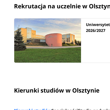
Biologia
Rekrutacja na uczelnie w Olszty
Biotechnologia
Budownictwo
Chemia
Uniwersytet
Dietetyka
2026/2027
Doradztwo podatkowe
Dziennikarstwo i komunikacja społeczna
Edukacja artystyczna w zakresie sztuk plastyczn
Edukacja artystyczna w zakresie sztuki muzyczne
Ekonomia
Energetyka
Filologia angielska
Filologia angielska w zakresie nauczania języka
Filologia germańska
Filologia polska
Kierunki studiów w Olsztynie
Filologia rosyjska
Filozofia
Gastronomia - sztuka kulinarna