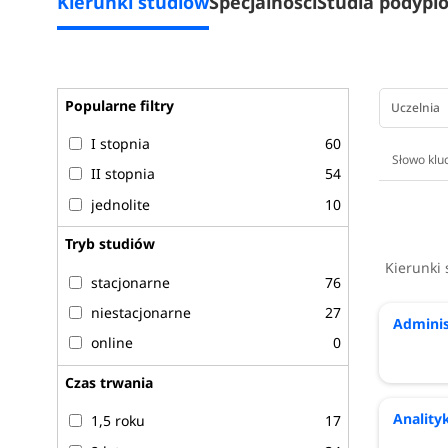
Kierunki studiów
Specjalności
Studia podyp
Geodezja i kartografia
Geoinformatyka
Gospodarka przestrzenna
Historia
Popularne filtry
Uczelnia
Ichtiologia i akwakultura
Informatyka
I stopnia
60
Interdyscyplinarne studia strategiczne
II stopnia
54
Inżynieria precyzyjna w produkcji rolno - spożywc
jednolite
10
Inżynieria środowiska
Inżynieria w logistyce
Tryb studiów
Kierunek lekarski (medycyna)
Kierunki
stacjonarne
76
Kryminologia
Leśnictwo
niestacjonarne
27
Adminis
Lingwistyka w biznesie
online
0
Logopedia
Czas trwania
Matematyka
Mechanika i budowa maszyn
Anality
1,5 roku
17
Mechatronika