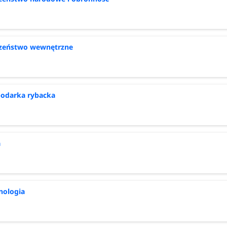
czeństwo wewnętrzne
odarka rybacka
a
Olsztynie
nologia
krutacja 2026/2027