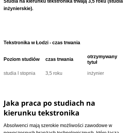
Studia na kierunku tekstronika trwają 3,5 roku (studia
inżynierskie).
Tekstronika w Łodzi - czas trwania
otrzymywany
Poziom studiów
czas trwania
tytuł
studia I stopnia
3,5 roku
inżynier
Jaka praca po studiach na
kierunku tekstronika
Absolwenci mają szerokie możliwości zawodowe w
nowoczesnych branżach technologicznych, które łączą