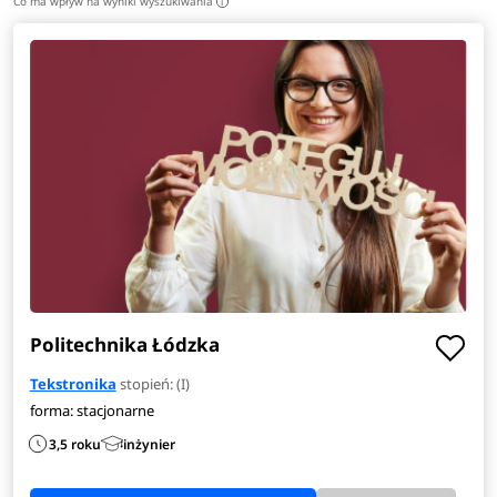
Co ma wpływ na wyniki wyszukiwania
i
poszukiwani w przemyśle odzieżowym, biomedycznym,
sportowym, wojskowym, lotniczym oraz motoryzacyjnym.
Wiele osób po ukończeniu studiów znajduje zatrudnienie w
firmach zajmujących się projektowaniem i produkcją
inteligentnych tkanin. Mogą pracować jako inżynierowie
odpowiedzialni za wdrażanie nowoczesnych materiałów
tekstylnych z funkcjami elektronicznymi, takimi jak sensory,
systemy monitorowania parametrów życiowych czy tkaniny
termoaktywne. W tym zakresie ich praca koncentruje się na
integracji elektroniki z tekstyliami oraz opracowywaniu
nowych metod produkcji odzieży technologicznej.
Zobacz
pełen opis kierunku
>
Politechnika Łódzka
Tekstronika
stopień: (I)
forma: stacjonarne
3,5 roku
inżynier