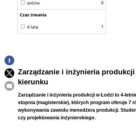
0
online
stażem osiągają wynagrodzenia przekraczające 13 000 
Czas trwania
Uczelnie
1
4 lata
W Łodzi Zarządzanie i inżynierię produkcji oferuje je
produkcji uczelnie w Łodzi>
Predyspozycje kandydata
Zarządzanie i inżynieria produkcji
Zarządzanie i inżynieria produkcji to taki kierunek,
kierunku
menedżerskie
. Przygotowuje do realizowania rozmaity
szerokim wachlarzem zainteresowań – na przykład log
Zarządzanie i inżynieria produkcji w Łodzi to 4-letnie 
nowoczesnych przedsiębiorstw. Nie zapominajmy o tym,
stopnia (magisterskie), których program oferuje 7 
radzić sobie z przedmiotami ścisłymi, przede wszystkim
wykonywania zawodu menedżera produkcji. Studenc
czy projektowania inżynierskiego.
Przygotowanie