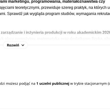
ami marketingu,
programowania, materiałoznawstwa czy
jęciami teoretycznymi, przewiduje szereg praktyk, na których
u
ami.
Sprawdź jak wygląda program studiów, wymagania rekruta
u zarządzanie i inżynieria produkcji w roku akademickim 202
zyk obcy nowożytny,
matematyka
oraz dodatkowo fizyka,
ch
Rozwiń
ioty maturalne na uczelniach
>
oraz jakością. Ponadto zyskają zdolności z obszaru projektowan
 podstawy marketingu i ekonomii.
Łodzi możesz podjąć na
1 uczelni publicznej
w trybie stacjonarnym 
ziałach jakościowych firm.
Studia techniczne w Łodzi
z zarządz
 co pozwala na zatrudnienie w firmach związanych z branżą IT.