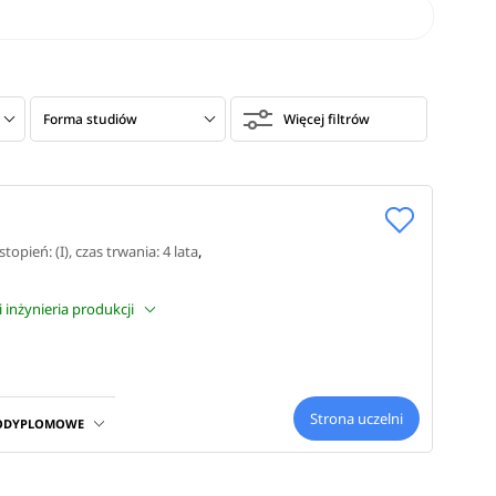
Forma studiów
Więcej filtrów
ków –
to
kariery,
stopień: (I)
, czas trwania: 4 lata
,
i inżynieria produkcji
Strona uczelni
wnik w tej
PODYPLOMOWE
-7 500 zł,
nim