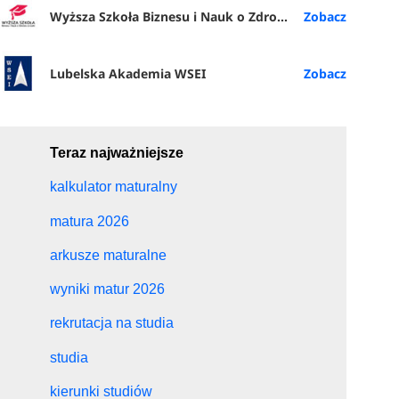
lnie
Wyższa Szkoła Biznesu i Nauk o Zdrowiu w Łodzi
tury można
te kursy,
Lubelska Akademia WSEI
Teraz najważniejsze
nci
kalkulator maturalny
mi
iejętność
matura 2026
arkusze maturalne
ka
wyniki matur 2026
że
rekrutacja na studia
studia
kierunki studiów