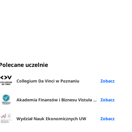
eria
Polecane uczelnie
 dość
Collegium Da Vinci w Poznaniu
ania
o dobrze
Akademia Finansów i Biznesu Vistula w Warszawie
Wydział Nauk Ekonomicznych UW