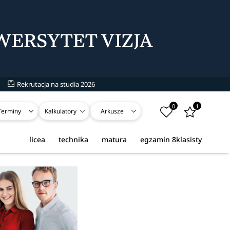
Rekrutacja na studia 2026
0
1
Terminy
Kalkulatory
Arkusze
licea
technika
matura
egzamin 8klasisty