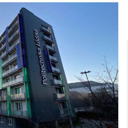
ą określone przedmioty maturalne. Oznacza to, że chcąc rea
ię o jak najlepsze wyniki z egzaminów
. Co oczywiste, do ma
aminacyjne z lat ubiegłych, jak również zapisać się na rozmai
ria produkcji łączy wiedzę techniczną z ekonomiczną. Stude
esów produkcyjnych, organizacji pracy, zarządzania zasoba
 w przedsiębiorstwach.
W toku nauki kładzie się nacisk na um
ich w środowisku przemysłowym.
nie produkcją, inżynieria jakości, logistyka produkcji, ekonomi
ch, projektowanie procesów technologicznych, CAD/CAM, a tak
słowego.