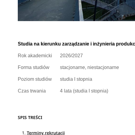
Zarządzanie i inżynieria produkcji w Łodzi to 4-letn
stacjonarnym lub niestacjonarnym.
Zobacz
pełen op
Studia na kierunku zarządzanie i inżynieria produkc
Rok akademicki
2026/2027
Forma studiów
stacjonarne, niestacjonarne
Poziom studiów
studia I stopnia
Czas trwania
4 lata (studia I stopnia)
SPIS TREŚCI
Terminy rekrutacji