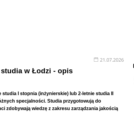
zł brutto miesięcznie.
dna uczelnia – Politechnika Łódzka. Sprawdź
zarządzanie i inżyni
21.07.2026
 studia w Łodzi - opis
 który rozwija umiejętności techniczne oraz umiejętności
ch działań i dlatego kandydaci na studia powinni wyróżniać się
istyką, nowoczesnymi technologiami czy zasadami funkcjonow
studia I stopnia (inżynierskie) lub 2-letnie studia II
 że osoby ubiegające się o przyjęcie na studia powinny bardz
różnych specjalności. Studia przygotowują do
 z fizyką i matematyką.
i zdobywają wiedzę z zakresu zarządzania jakością