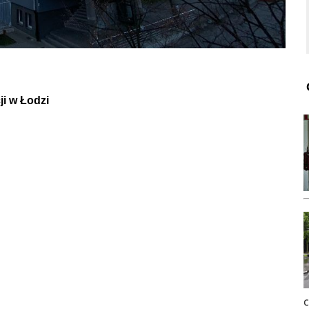
ie studia pierwszego stopnia, które można realizować w trybi
is kierunku
>
ji w Łodzi