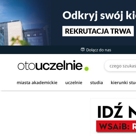
Dołącz do nas
miasta akademickie
uczelnie
studia
kierunki st