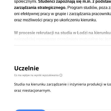
społecznymi.
Studenci zapoznają się m.in. z
podstaw
zarządzania strategicznego.
Program studiów, poza za
oni efektywnej pracy w grupie i zarządzania pracownik
oraz możliwości pracy po ukończeniu kierunku.
W procesie rekrutacji na studia w Łodzi na kierunk
najczęściej wymagane przedmioty maturalne to:
ję
geografia lub informatyka.
Sprawdź
wymagane przedm
Na czym polegają studia
Uczelnie
Studenci nauczą się zarządzania produkcją, logistyką 
Co ma wpływ na wyniki wyszukiwania
i
inżynierskiego i grafiki inżynierskiej, a także poznają
Studia na kierunku zarządzanie i inżynieria produkcji w 
Praca po studiach
oraz niestacjonarnym.
Absolwent tego kierunku może szukać zatrudnienia w d
inżynierii produkcji uczą podstaw projektowania stron,