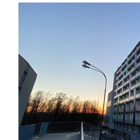
Jak wiemy, podstawę kwalifikacji na studia stanowi
myśleć o rozpoczęciu kształcenia należy postarać s
uczyć się w domu – na przykład rozwiązując arkusze egz
których oferta znacznie się powiększa.
Program studiów
Program studiów na kierunku Zarządzanie i inżynie
poznają zasady projektowania i optymalizacji proc
ludzkimi, finansami oraz systemami informacyjnymi
rozwiązywania problemów technicznych i menedżersk
W programie znajdują się przedmioty takie jak: zarządza
przedsiębiorstw, automatyzacja procesów produkcyjny
zarządzanie projektami i podstawy marketingu przemy
Charakterystyka studiów