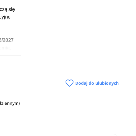
czą się
cyjne
6/2027
emia,
Dodaj do ulubionych
ia
(dziennym)
ania i