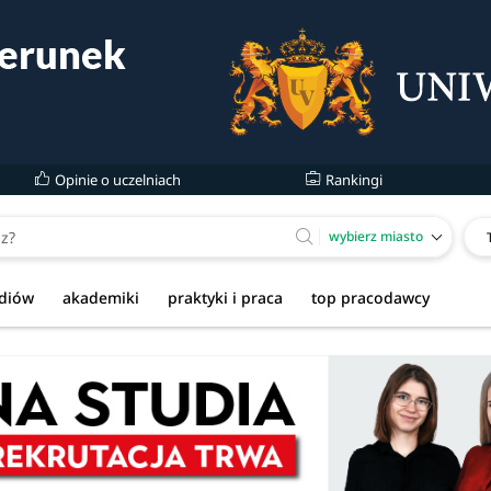
Opinie o uczelniach
Rankingi
wybierz miasto
udiów
akademiki
praktyki i praca
top pracodawcy