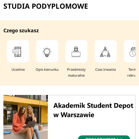
STUDIA PODYPLOMOWE
Czego szukasz
Uczelnie
Opis kierunku
Przedmioty
Czas trwania
Termi
maturalne
rekruta