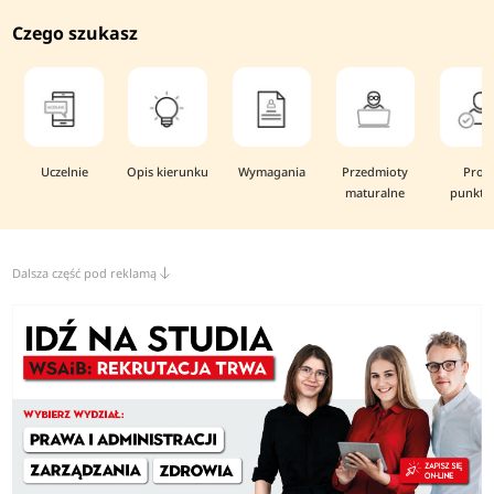
Czego szukasz
Uczelnie
Opis kierunku
Wymagania
Przedmioty
Prog
maturalne
punkto
Dalsza część pod reklamą