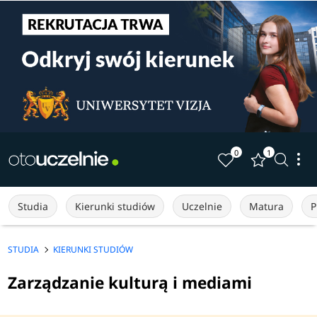
0
1
Studia
Kierunki studiów
Uczelnie
Matura
P
STUDIA
KIERUNKI STUDIÓW
Zarządzanie kulturą i mediami