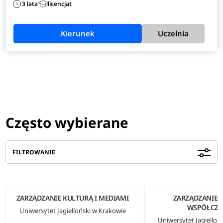
3 lata
licencjat
Kierunek
Uczelnia
Często wybierane
FILTROWANIE
ZARZĄDZANIE KULTURĄ I MEDIAMI
ZARZĄDZANIE 
WSPÓŁCZE
Uniwersytet Jagielloński w Krakowie
Uniwersytet Jagielloń