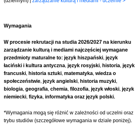
(dziennym) |
zarządzanie kulturą i mediami - uczelnie >
Wymagania
W procesie rekrutacji na studia 2026/2027 na kierunku
z
arządzanie kulturą i mediami
najczęściej wymagane
przedmioty maturalne to:
język hiszpański
,
język
łaciński i kultura antyczna
,
język rosyjski
,
historia
,
język
francuski
,
historia sztuki
,
matematyka
,
wiedza o
społeczeństwie
,
język angielski
,
historia muzyki
,
biologia
,
geografia
,
chemia
,
filozofia
,
język włoski
,
język
niemiecki
,
fizyka
,
informatyka oraz
język polski.
*Wymagania mogą się różnić w zależności od uczelni oraz
trybu studiów (szczegółowe wymagania w dziale poniżej).