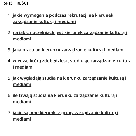
SPIS TREŚCI
jakie wymagania podczas rekrutacji na kierunek
zarządzanie kulturą i mediami
na jakich uczelniach jest kierunek zarządzanie kulturą i
mediami
jaka praca po kierunku zarządzanie kulturą i mediami
wiedza, którą zdobędziesz, studiując zarządzanie kulturą
i mediami
jak wyglądają studia na kierunku zarządzanie kulturą i
mediami
ile trwają studia na kierunku zarządzanie kulturą i
mediami
jakie są inne kierunki z grupy zarządzanie kulturą i
mediami