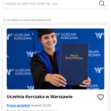
uchodźców. Ponadto, doskonale odnajdują się w zakładach
karnych oraz innych jednostkach resocjalizujących.
Zobacz
pełen opis kierunku
>
Co ma wpływ na wyniki wyszukiwania
i
Uczelnia Korczaka w Warszawie
Praca socjalna
stopień: (I) (II)