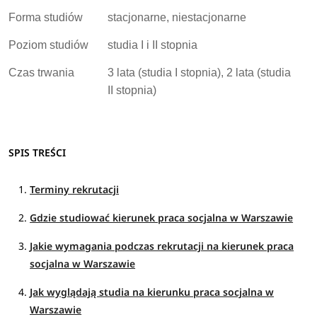
Forma studiów
stacjonarne, niestacjonarne
Poziom studiów
studia I i II stopnia
Czas trwania
3 lata (studia I stopnia), 2 lata (studia
II stopnia)
SPIS TREŚCI
Terminy rekrutacji
Gdzie studiować kierunek praca socjalna w Warszawie
Jakie wymagania podczas rekrutacji na kierunek praca
socjalna w Warszawie
Jak wyglądają studia na kierunku praca socjalna w
Warszawie