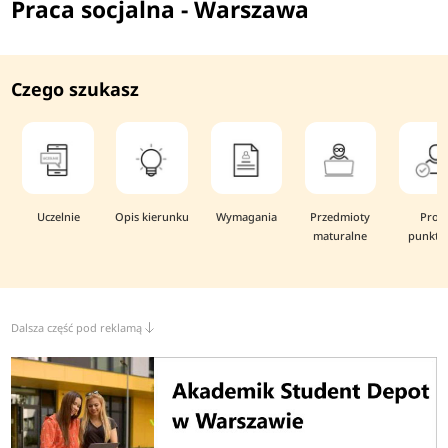
Praca socjalna - Warszawa
Czego szukasz
Uczelnie
Opis kierunku
Wymagania
Przedmioty
Prog
maturalne
punkto
Dalsza część pod reklamą