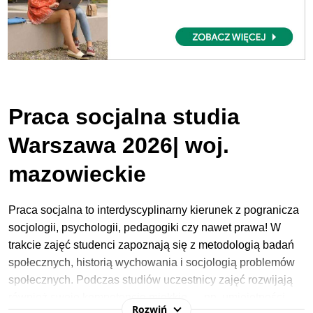
Praca socjalna studia
Warszawa 2026| woj.
mazowieckie
Praca socjalna to interdyscyplinarny kierunek z pogranicza
socjologii, psychologii, pedagogiki czy nawet prawa! W
trakcie zajęć studenci zapoznają się z metodologią badań
społecznych, historią wychowania i socjologią problemów
społecznych. Podczas studiów uczestnicy zajęć rozwijają
również swoje kompetencje miękkie — np. umiejętności
Rozwiń