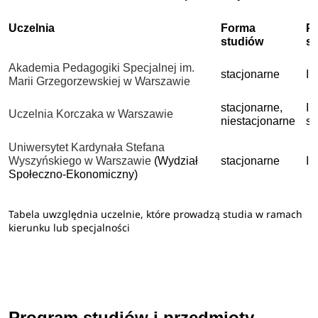
Uczelnia
Forma
P
studiów
s
Akademia Pedagogiki Specjalnej im.
stacjonarne
I 
Marii Grzegorzewskiej w Warszawie
stacjonarne,
I 
Uczelnia Korczaka w Warszawie
niestacjonarne
st
Uniwersytet Kardynała Stefana
Wyszyńskiego w Warszawie
(Wydział
stacjonarne
I 
Społeczno-Ekonomiczny)
Tabela uwzględnia uczelnie, które prowadzą studia w ramach
kierunku lub specjalności
Program studiów i przedmioty