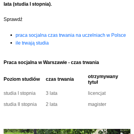
lata (studia I stopnia).
Sprawdź
praca socjalna czas trwania na uczelniach w Polsce
ile trwają studia
Praca socjalna w Warszawie - czas trwania
otrzymywany
Poziom studiów
czas trwania
tytuł
studia I stopnia
3 lata
licencjat
studia II stopnia
2 lata
magister