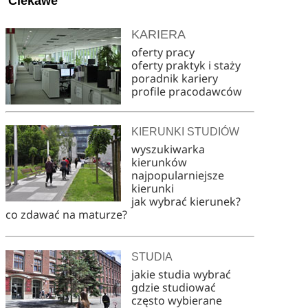
Ciekawe
KARIERA
oferty pracy
oferty praktyk i staży
poradnik kariery
profile pracodawców
KIERUNKI STUDIÓW
wyszukiwarka
kierunków
najpopularniejsze
kierunki
jak wybrać kierunek?
co zdawać na maturze?
STUDIA
jakie studia wybrać
gdzie studiować
często wybierane