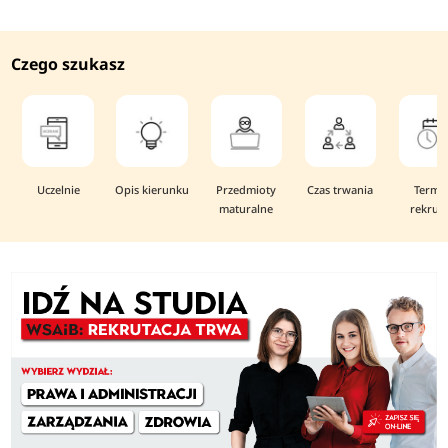
Czego szukasz
Uczelnie
Opis kierunku
Przedmioty
Czas trwania
Termi
maturalne
rekruta