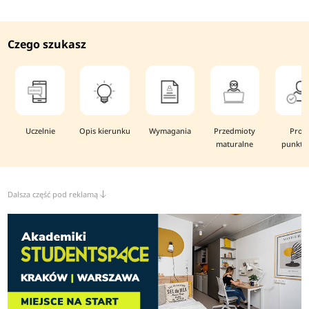
Czego szukasz
Uczelnie
Opis kierunku
Wymagania
Przedmioty
Prog
maturalne
punkto
Dalsza część pod reklamą