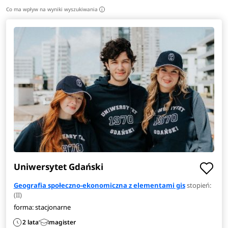
Co ma wpływ na wyniki wyszukiwania
i
Uniwersytet Gdański
Geografia społeczno-ekonomiczna z elementami gis
stopień:
(II)
forma: stacjonarne
2 lata
magister