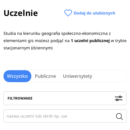
systemem GIS, ochroną środowiska, ekologią, gospodarką
Uczelnie
Dodaj do ulubionych
morską, czy obsługą logistyczną miast i regionów.
W procesie rekrutacji na studia 2026/2027 na
Studia na kierunku geografia społeczno-ekonomiczna z
kierunku geografia społeczno-ekonomiczna z
elementami gis możesz podjąć na
1 uczelni publicznej
w trybie
elementami GIS najczęściej podstawą kwalifikacji
stacjonarnym (dziennym)
jest dyplom ukończenia studiów na pokrewnym
kierunku.
Sprawdź
wymagane przedmioty maturalne
na uczelniach
>
Wszystko
Publiczne
Uniwersytety
Praca po studiach
Absolwenci mogą podjąć zatrudnienie w szkołach na
FILTROWANIE
stanowisku nauczyciela geografii lub przyrody, w czym
pomoże im ukończenie specjalizacji nauczycielskiej.
Zobacz
pełen opis kierunku
>