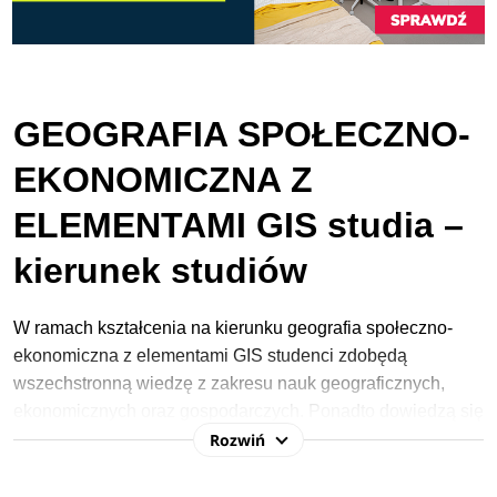
GEOGRAFIA SPOŁECZNO-
EKONOMICZNA Z
ELEMENTAMI GIS studia –
kierunek studiów
W ramach kształcenia na kierunku geografia społeczno-
ekonomiczna z elementami GIS studenci zdobędą
wszechstronną wiedzę z zakresu nauk geograficznych,
ekonomicznych oraz gospodarczych. Ponadto dowiedzą się
Rozwiń
więcej na temat nowych kierunków rozwoju turystyki,
gospodarki morskiej, czy rozwoju współczesnych miast. W
planie zajęć znajdą się przedmioty o tematyce związanej z