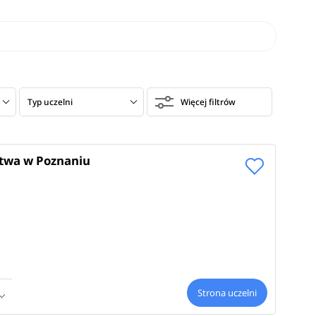
Typ uczelni
Więcej filtrów
stwa w Poznaniu
Strona uczelni