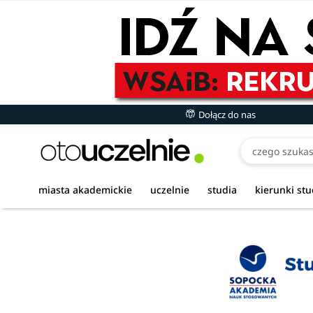
Dołącz do nas
miasta akademickie
uczelnie
studia
kierunki st