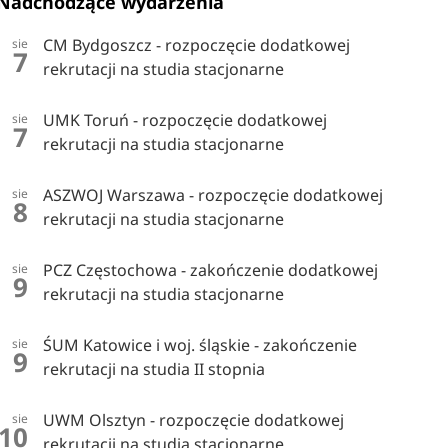
Nadchodzące wydarzenia
CM Bydgoszcz - rozpoczęcie dodatkowej
sie
7
rekrutacji na studia stacjonarne
UMK Toruń - rozpoczęcie dodatkowej
sie
7
rekrutacji na studia stacjonarne
ASZWOJ Warszawa - rozpoczęcie dodatkowej
sie
8
rekrutacji na studia stacjonarne
PCZ Częstochowa - zakończenie dodatkowej
sie
9
rekrutacji na studia stacjonarne
ŚUM Katowice i woj. śląskie - zakończenie
sie
9
rekrutacji na studia II stopnia
UWM Olsztyn - rozpoczęcie dodatkowej
sie
10
rekrutacji na studia stacjonarne