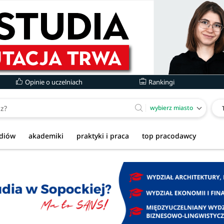
Opinie o uczelniach
Rankingi
wybierz miasto
udiów
akademiki
praktyki i praca
top pracodawcy