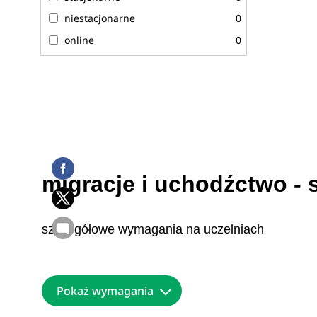
niestacjonarne
0
online
0
migracje i uchodźctwo -
szczegółowe wymagania na uczelniach
Pokaż wymagania