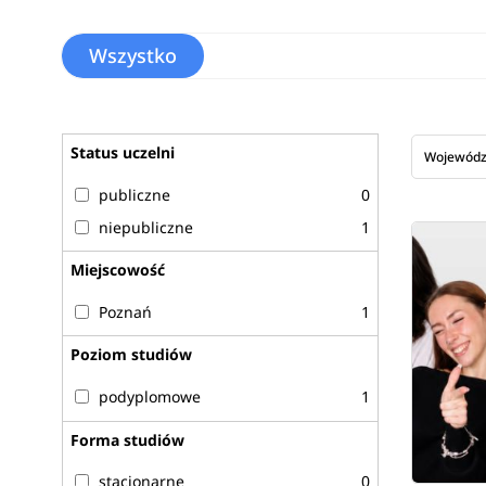
Wszystko
Status uczelni
Wojewód
publiczne
0
niepubliczne
1
Miejscowość
Poznań
1
Poziom studiów
podyplomowe
1
Forma studiów
stacjonarne
0