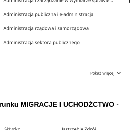
Administracja i zarządzanie w wymiarze sprawiedliwości i instytucjach pomocniczych
Administracja publiczna i e-administracja
Administracja rządowa i samorządowa
Administracja sektora publicznego
Pokaż więcej
 kierunku MIGRACJE I UCHODŹCTWO -
t
Giżycko
Jastrzębie Zdrój