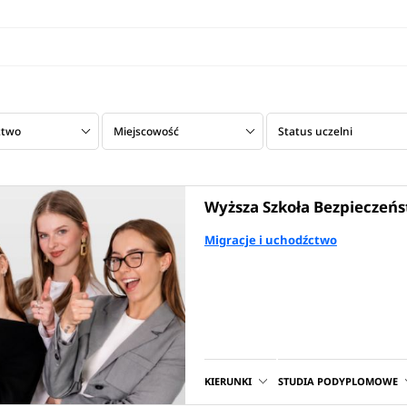
ztwo
Miejscowość
Status uczelni
Wyższa Szkoła Bezpieczeń
Migracje i uchodźctwo
KIERUNKI
STUDIA PODYPLOMOWE