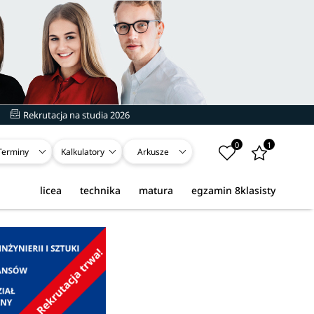
Rekrutacja na studia 2026
0
1
Terminy
Kalkulatory
Arkusze
licea
technika
matura
egzamin 8klasisty