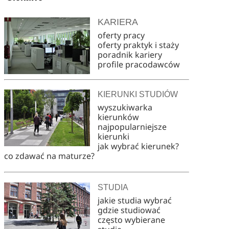
KARIERA
oferty pracy
oferty praktyk i staży
poradnik kariery
profile pracodawców
KIERUNKI STUDIÓW
wyszukiwarka
kierunków
najpopularniejsze
kierunki
jak wybrać kierunek?
co zdawać na maturze?
STUDIA
jakie studia wybrać
gdzie studiować
często wybierane