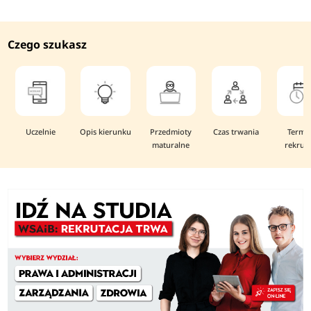
Czego szukasz
Uczelnie
Opis kierunku
Przedmioty
Czas trwania
Termi
maturalne
rekruta