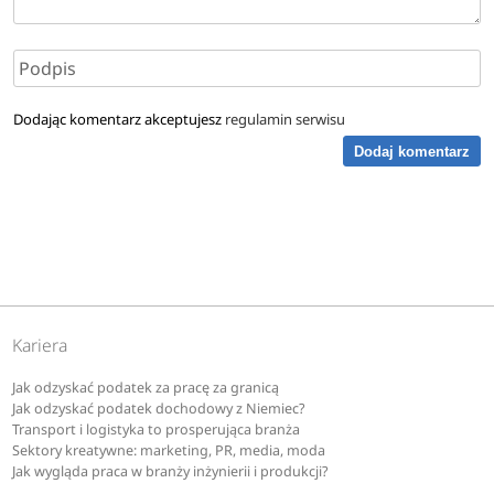
bioinżynieria
biokosmetologia
Dodając komentarz akceptujesz
regulamin serwisu
Dodaj komentarz
biologia
biologia sportu
biology
biomedycyna
Kariera
Jak odzyskać podatek za pracę za granicą
biotechnologia
Jak odzyskać podatek dochodowy z Niemiec?
Transport i logistyka to prosperująca branża
biotechnologia medyczna
Sektory kreatywne: marketing, PR, media, moda
Jak wygląda praca w branży inżynierii i produkcji?