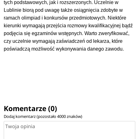
tych podstawowych, jak i rozszerzonych. Uczelnie w
behawiorystyka zwierząt
Lublinie biorą pod uwagę także osiągnięcia zdobyte w
ramach olimpiad i konkursów przedmiotowych. Niektóre
bezpieczeństwo i certyfikacja żywności
kierunki wymagają przejścia rozmowy kwalifikacyjnej bądź
podjęcia się egzaminów wstępnych. Warto zweryfikować,
bezpieczeństwo i higiena pracy
czy uczelnie wymagają zaświadczeń od lekarza, które
poświadczą możliwość wykonywania danego zawodu.
bezpieczeństwo narodowe
bezpieczeństwo radiacyjne
bezpieczeństwo wewnętrzne
biegły rewident
Komentarze (0)
Dodaj komentarz (pozostało
4000
znaków)
biobezpieczeństwo i zarządzanie kryzysowe
bioinformatyka w biogospodarce