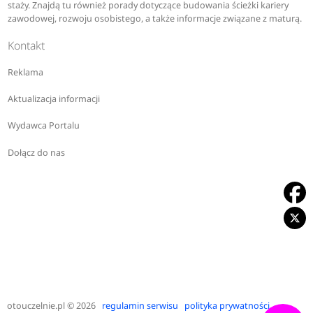
computer science
staży. Znajdą tu również porady dotyczące budowania ścieżki kariery
zawodowej, rozwoju osobistego, a także informacje związane z maturą.
cyberbezpieczeństwo
Kontakt
Reklama
D
Aktualizacja informacji
Wydawca Portalu
dietetyka
Dołącz do nas
doradztwo ogrodnicze
doradztwo podatkowe i administracja skarbowa
doradztwo w obszarach wiejskich
duchowość i coaching
otouczelnie.pl
© 2026
regulamin serwisu
polityka prywatności