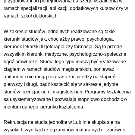
przygotowani do podejmowania dalszego kształcenia w
archeologia
ramach specjalizacji, aplikacji, dodatkowych kursów czy w
ramach szkół doktorskich.
architecture
W zakresie studiów jednolitych realizowane są takie
architektura
kierunki studiów jak, chociażby prawo, psychologia,
kierunek lekarski fizjoterapia czy farmacja. Są to przede
architektura informacji
wszystkim kierunki medyczne, psychologiczno-społeczne
bądź prawnicze. Studia tego typu muszą być realizowane
architektura krajobrazu
ciągiem w ramach studiów magisterskich, ponieważ
abiturienci nie mogą rozgraniczać wiedzy na stopień
pierwszy i drugi, bądź kształcić się w zakresie jedynie
archiwistyka i elektroniczne zarządzanie dokumentacją
studiów licencjackich i magisterskich. Programy kształcenia
są usystematyzowane i pozwalają stopniowo dochodzić o
automatyzacja i robotyzacja produkcji
meritum danego kierunku kształcenia.
B
Rekrutacja na studia jednolite w Lublinie skupia się na
wysokich wynikach z egzaminów maturalnych – zarówno