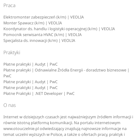
biotechnology
Praca
Elektromonter zabezpieczeń (k/m) | VEOLIA
budownictwo
Monter Spawacz (k/m) | VEOLIA
Koordynator ds. handlu i logistyki operacyjnej (k/m) | VEOLIA
Pomocnik serwisanta HVAC (k/m) | VEOLIA
business management
Specjalista ds. innowacji (k/m) | VEOLIA
Praktyki
bussiness analytics and data science
Płatne praktyki | Audyt | PwC
Płatne praktyki | Odnawialne Źródła Energii - doradztwo biznesowe |
C
PwC
Płatne praktyki | Audyt | PwC
Płatne praktyki | Audyt | PwC
chemia
Płatne Praktyki | .NET Developer | PwC
O nas
chemistry
Internet w dzisiejszych czasach jest najważniejszym źródłem informacji i
równie istotną platformą komunikacji. Na portalu internetowym
coaching i doradztwo kariery
www.otouczelnie.pl odwiedzający znajdują najnowsze informacje na
temat uczelni wyższych w Polsce, a także o ofertach pracy, praktyk i