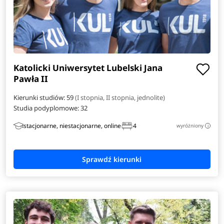
Katolicki Uniwersytet Lubelski Jana
Pawła II
Kierunki studiów: 59
(I stopnia, II stopnia, jednolite)
Studia podyplomowe:
32
stacjonarne, niestacjonarne, online
4
wyróżniony
i