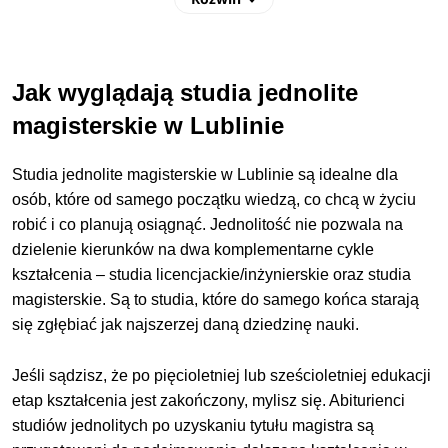
analityka medyczna
Jak wyglądają studia jednolite
analityka weterynaryjna
magisterskie w Lublinie
anglistyka
Studia jednolite magisterskie w Lublinie są idealne dla
osób, które od samego początku wiedzą, co chcą w życiu
animacja kultury
robić i co planują osiągnąć. Jednolitość nie pozwala na
dzielenie kierunków na dwa komplementarne cykle
animal science and dairy production
kształcenia – studia licencjackie/inżynierskie oraz studia
magisterskie. Są to studia, które do samego końca starają
animal welfare management
się zgłębiać jak najszerzej daną dziedzinę nauki.
animaloterapia
Jeśli sądzisz, że po pięcioletniej lub sześcioletniej edukacji
etap kształcenia jest zakończony, mylisz się. Abiturienci
applied anthropology
studiów jednolitych po uzyskaniu tytułu magistra są