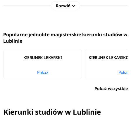
niestacjonarnych
.
Rozwiń
Studia możesz podjąć w
trybie
stacjonarnym (dziennym)
lub
niestacjonarnym
(zaocznym, wieczorowym)
lub
online.
Popularne jednolite magisterskie kierunki studiów w
Lublinie
Specyfika studiów zależy od wyboru specjalności / ścieżki
kształcenia. Studia gwarantują zdobycie niezbędnych
KIERUNEK LEKARSKI
KIERUNEK LEKARSKO
umiejętności, które będą przydatne w przyszłej pracy
zawodowej.
Pokaż
Pokaż
Pokaż wszystkie
Kierunki studiów w Lublinie