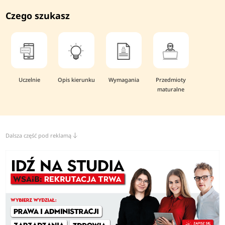
Czego szukasz
Uczelnie
Opis kierunku
Wymagania
Przedmioty
maturalne
Dalsza część pod reklamą