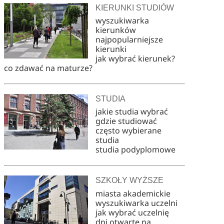
KIERUNKI STUDIÓW
wyszukiwarka
kierunków
najpopularniejsze
kierunki
jak wybrać kierunek?
co zdawać na maturze?
STUDIA
jakie studia wybrać
gdzie studiować
często wybierane
studia
studia podyplomowe
SZKOŁY WYŻSZE
miasta akademickie
wyszukiwarka uczelni
jak wybrać uczelnię
dni otwarte na