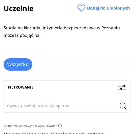
Uczelnie
polski, matematyka, informatyka, język
Dodaj do ulubionych
obcy, biologia, chemia, fizyka, geografia.
Sprawdź
wymagane przedmioty maturalne na uczelniach
>
Studia na kierunku inżynieria bezpieczeństwa w Poznaniu
możesz podjąć na.
Studia w Poznaniu
na kierunku Inżynieria bezpieczeństwa
dają ich absolwentom możliwość znalezienia pracy m.in.
jednostkach administracji samorządowej i państwowej,
biurach projektowych i doradczych czy firmach
Wszystko
wdrożeniowych.
Zobacz
pełen opis kierunku
>
FILTROWANIE
Co ma wpływ na wyniki wyszukiwania
i