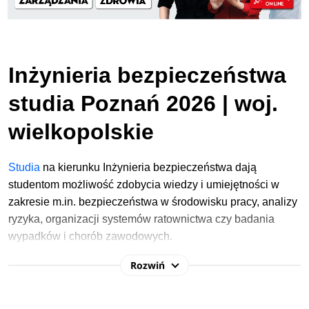
Inżynieria bezpieczeństwa
studia Poznań 2026 | woj.
wielkopolskie
Studia
na kierunku Inżynieria bezpieczeństwa dają
studentom możliwość zdobycia wiedzy i umiejętności w
zakresie m.in. bezpieczeństwa w środowisku pracy, analizy
ryzyka, organizacji systemów ratownictwa czy badania
wypadków i chorób zawodowych.
Rozwiń
W procesie rekrutacji na studia 2026/2027 na
kierunku Inżynieria bezpieczeństwa najczęściej
wymagane przedmioty maturalne to: język