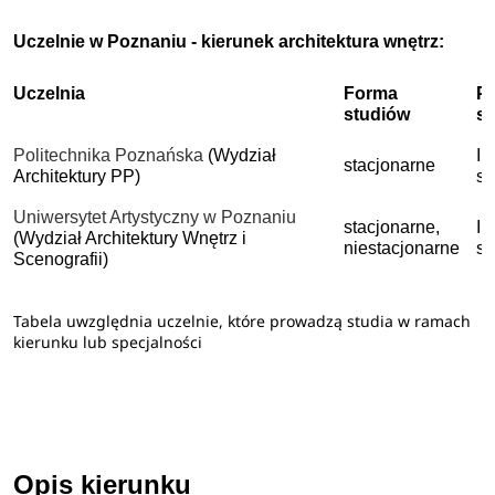
Uczelnie w Poznaniu - kierunek architektura wnętrz:
Uczelnia
Forma
P
studiów
s
Politechnika Poznańska
(Wydział
I 
stacjonarne
Architektury PP)
st
Uniwersytet Artystyczny w Poznaniu
stacjonarne,
I 
(Wydział Architektury Wnętrz i
niestacjonarne
st
Scenografii)
Tabela uwzględnia uczelnie, które prowadzą studia w ramach
kierunku lub specjalności
Opis kierunku