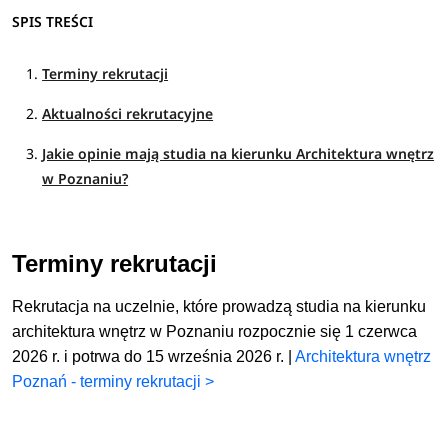
modelowanie oraz materiały i technologie w
SPIS TREŚCI
architekturze wnętrz.
Terminy rekrutacji
Dodatkowo studenci poznają zagadnienia związane z
materiałoznawstwem, psychologią kolorów, estetyką,
Aktualności rekrutacyjne
przepisami i procedurami techniczno-budowlanymi.
Jakie opinie mają studia na kierunku Architektura wnętrz
Dzięki temu powstają funkcjonalne i atrakcyjne wizualnie
w Poznaniu?
wnętrza, które spełniają oczekiwania użytkowników.
Charakterystyka
Terminy rekrutacji
W Poznaniu architektura wnętrz to 3-letnie studia I stopnia
Rekrutacja na uczelnie, które prowadzą studia na kierunku
oraz 1,5 lub 2-letnie studia II stopnia. Studenci mogą
architektura wnętrz w Poznaniu rozpocznie się 1 czerwca
realizować program studiów w formie stacjonarnej lub
2026 r. i potrwa do 15 września 2026 r. |
Architektura wnętrz
niestacjonarnej (zaocznej).
Zobacz
pełen opis kierunku
>
Poznań - terminy rekrutacji >