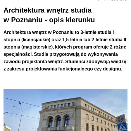
Architekturę wnętrz możesz studiować na
3 różnych
Architektura wnętrz studia
uczelniach w Poznaniu: 2 uczelniach publicznych
w Poznaniu - opis kierunku
-
Politechnice Poznańskiej i
Uniwersytecie Artystycznym w
Poznaniu oraz
1 uczelni niepublicznej (prywatnej)
-
Architektura wnętrz w Poznaniu
to 3-letnie studia I
Wyższej Szkole Umiejętności Społecznych im. Prof.
stopnia (licencjackie) oraz 1,5-letnie lub 2-letnie studia II
Michała Iwaszkiewicza w Poznaniu.
stopnia (magisterskie), których program oferuje 2 różne
specjalności. Studia przygotowują do wykonywania
Predyspozycje
zawodu projektanta wnętrz. Studenci zdobywają wiedzę
z zakresu projektowania funkcjonalnego czy designu.
Kandydaci na architekturę wnętrz powinni wyróżniać się
zdolnościami plastycznymi, kreatywnością i zmysłem
przestrzennym
. Dodatkowym atutem będzie otwartość na
innowacyjne rozwiązania oraz analityczny i krytyczny
umysł.
Przygotowanie