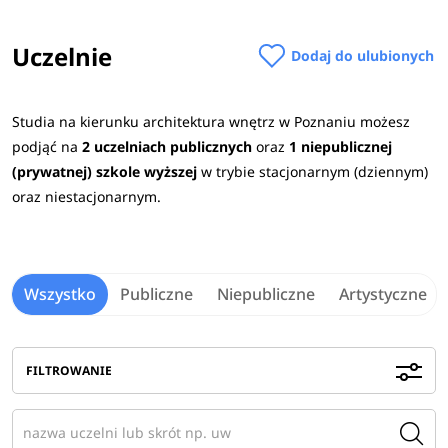
projektowy oraz
tworzyć estetyczne, funkcjonalne i
Uczelnie
bezpieczne wnętrza.
Sprawdź jak wygląda program
Dodaj do ulubionych
studiów, wymagania rekrutacyjne oraz możliwości pracy po
ukończeniu kierunku.
Studia na kierunku architektura wnętrz w Poznaniu możesz
podjąć na
2 uczelniach publicznych
oraz
1 niepublicznej
W procesie rekrutacji na studia w Poznaniu na kierunku
(prywatnej) szkole wyższej
w trybie stacjonarnym (dziennym)
architektura wnętrz w roku akademickim 2026/2027
oraz niestacjonarnym.
najczęściej wymagane przedmioty maturalne to: język
polski,
język obcy nowożytny
oraz dodatkowo historia,
historia sztuki
lub
historia muzyki
.
Wszystko
Publiczne
Niepubliczne
Artystyczne
Na wielu uczelniach podstawą kwalifikacji na studia jest
wynik egzaminu wstępnego.
Sprawdź
wymagane
przedmioty maturalne na uczelniach
>
FILTROWANIE
Na czym polegają studia