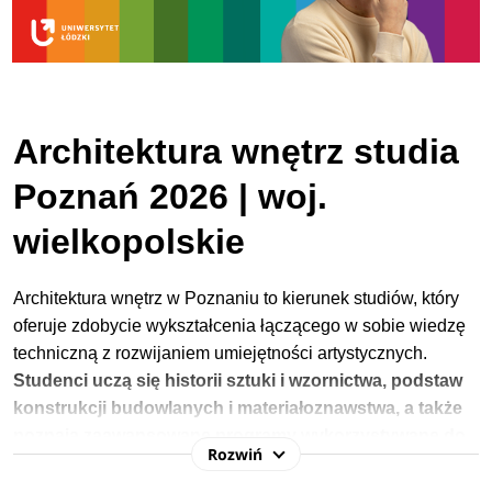
Architektura wnętrz studia
Poznań 2026 | woj.
wielkopolskie
Architektura wnętrz w Poznaniu to kierunek studiów, który
oferuje zdobycie wykształcenia łączącego w sobie wiedzę
techniczną z rozwijaniem umiejętności artystycznych.
Studenci uczą się historii sztuki i wzornictwa, podstaw
konstrukcji budowlanych i materiałoznawstwa, a także
poznają zaawansowane programy wykorzystywane do
Rozwiń
tworzenia projektów.
Dzięki interdyscyplinarnej wiedzy
absolwenci potrafią profesjonalnie prowadzić proces