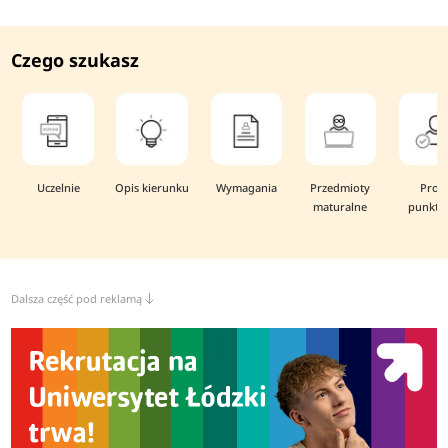
Czego szukasz
Uczelnie
Opis kierunku
Wymagania
Przedmioty
Prog
maturalne
punkto
Dalsza część pod reklamą