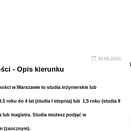
30.06.2026
ści - Opis kierunku
ności
w Warszawie
to studia
inżynierskie lub
,5 roku do 4 lat (studia I stopnia) lub 1,5 roku (studia II
a lub
magistra
.
Studia możesz podjąć w
ym
(zaocznym)
.