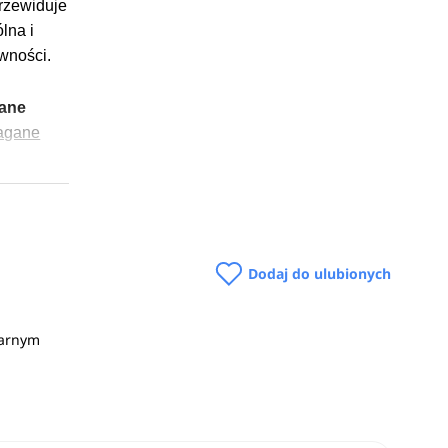
przewiduje
lna i
wności.
gane
agane
ą
o, mogą
riach
Dodaj do ulubionych
h z
narnym