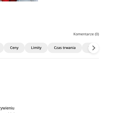
Komentarze (0)
Ceny
Limity
Czas trwania
Terminy rekrut
a
żywieniu