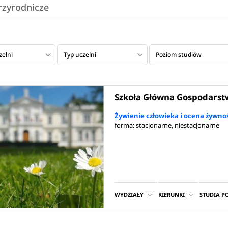
przyrodnicze
zelni
Typ uczelni
Poziom studiów
Szkoła Główna Gospodarst
Żywienie człowieka i ocena żywno
forma: stacjonarne, niestacjonarne
WYDZIAŁY
KIERUNKI
STUDIA 