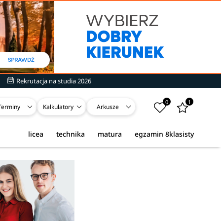
Rekrutacja na studia 2026
0
1
Terminy
Kalkulatory
Arkusze
licea
technika
matura
egzamin 8klasisty