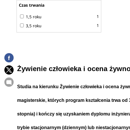
Czas trwania
1
1,5 roku
1
3,5 roku
Żywienie człowieka i ocena żywno
Studia na kierunku
Żywienie człowieka i ocena żyw
magisterskie
,
których program kształcenia trwa
od 3
stopnia)
i kończy się uzyskaniem dyplomu inżynier
trybie
stacjonarnym (dziennym)
lub
niestacjonarn