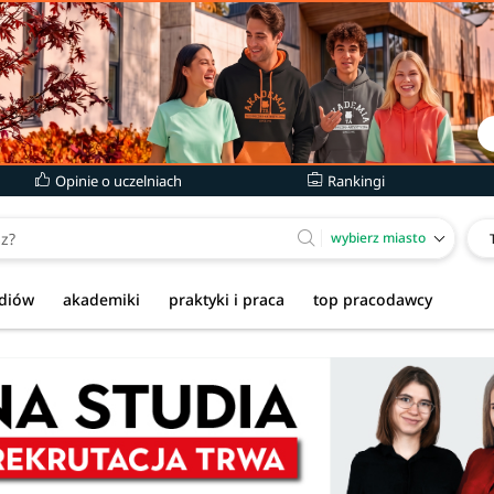
Opinie o uczelniach
Rankingi
wybierz miasto
udiów
akademiki
praktyki i praca
top pracodawcy