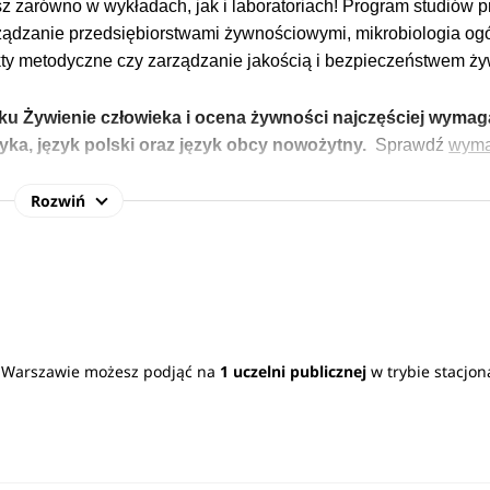
sz zarówno w wykładach, jak i laboratoriach! Program studiów 
arządzanie przedsiębiorstwami żywnościowymi, mikrobiologia ogó
ekty metodyczne czy zarządzanie jakością i bezpieczeństwem ży
unku Żywienie człowieka i ocena żywności najczęściej wyma
yka, język polski oraz język obcy nowożytny
.
Sprawdź
wym
Rozwiń
nienie w różnych instytucjach i firmach związanych z dziedzin
instytucje edukacyjne i doradcze w zakresie żywienia. Dodatkow
 jakości i bezpieczeństwem żywności, w instytucjach i laborato
h, a nawet w przedsiębiorstwach produkcyjnych i przetwórczyc
 w Warszawie możesz podjąć na
1 uczelni publicznej
w trybie stacjo