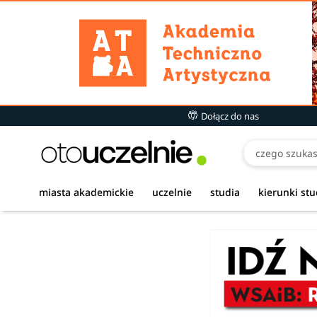
Dołącz do nas
miasta akademickie
uczelnie
studia
kierunki st