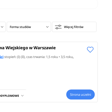
Forma studiów
Więcej filtrów
wa Wiejskiego w Warszawie
ści
stopień: (I) (II)
, czas trwania: 1,5 roku • 3,5 roku
,
Strona uczelni
PODYPLOMOWE