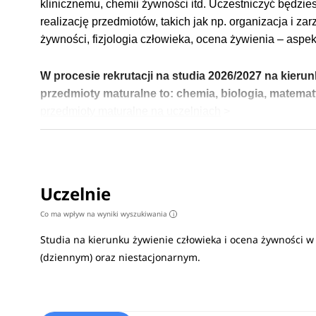
klinicznemu, chemii żywności itd. Uczestniczyć będzie
realizację przedmiotów, takich jak np. organizacja i z
żywności, fizjologia człowieka, ocena żywienia – asp
W procesie rekrutacji na studia 2026/2027 na kier
przedmioty maturalne to:
chemia, biologia, matemat
przedmioty maturalne na uczelniach
>
Po zakończeniu kształceniu absolwenci znajdują zatrud
żywienia, takich jak placówki poradni dietetycznych, 
szukać pracy w organizacjach zajmujących się kontrolą
Uczelnie
zajmujących się analizą i oceną produktów spożywczyc
Co ma wpływ na wyniki wyszukiwania
i
branży spożywczej.
Zobacz
pełen opis kierunku
>
Studia na kierunku żywienie człowieka i ocena żywności
(dziennym) oraz niestacjonarnym.