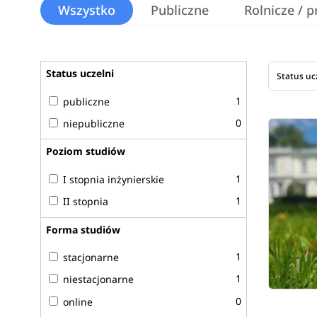
Wszystko
Publiczne
Rolnicze / 
Status uczelni
Status uc
1
publiczne
0
niepubliczne
Poziom studiów
1
I stopnia inżynierskie
1
II stopnia
Forma studiów
1
stacjonarne
1
niestacjonarne
0
online