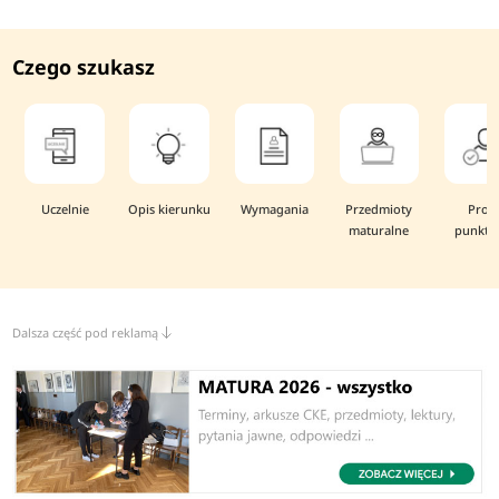
Czego szukasz
Uczelnie
Opis kierunku
Wymagania
Przedmioty
Prog
maturalne
punkto
Dalsza część pod reklamą