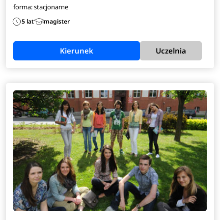
forma: stacjonarne
5 lat
magister
Kierunek
Uczelnia