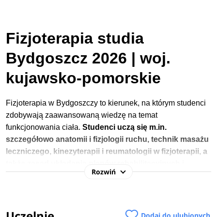
Fizjoterapia studia
Bydgoszcz 2026 | woj.
kujawsko-pomorskie
Fizjoterapia w Bydgoszczy to kierunek, na którym studenci
zdobywają zaawansowaną wiedzę na temat
funkcjonowania ciała.
Studenci uczą się m.in.
szczegółowo anatomii i fizjologii ruchu, technik masażu
leczniczego, kinezyterapii i reumatologii w fizjoterapii, a
także zasad układania planów rehabilitacyjnych i
Rozwiń
prowadzenia dokumentacji medycznej.
Dzięki
wszechstronnej wiedzy absolwenci są ważnymi członkami
zespołu interdyscyplinarnego i aktywnie uczestniczą w
Uczelnie
leczeniu pacjentów po urazach czy w chorobach
Dodaj do ulubionych