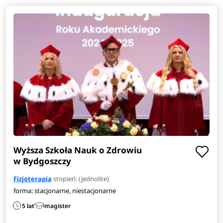
Praca po studiach
Fizjoterapeuci mają wiele możliwości zawodowych.
Mogą
pracować w miejscach zajmujących się opieką
zdrowotną takich jak: szpitale, sanatoria rehabilitacyjne
czy ośrodki szkoleniowo-rehabilitacyjne.
Absolwenci
fizjoterapii często znajdują zatrudnienie w klubach
sportowych, klinikach odnowy biologicznej, a także mogą
prowadzić własny gabinet fizjoterapeutyczny.
Zobacz
pełen
opis kierunku
>
Wyższa Szkoła Nauk o Zdrowiu
w Bydgoszczy
Fizjoterapia
stopień: (jednolite)
forma: stacjonarne, niestacjonarne
5 lat
magister