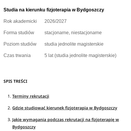
Studia na kierunku fizjoterapia w Bydgoszczy
Rok akademicki
2026/2027
Forma studiów
stacjonarne, niestacjonarne
Poziom studiów
studia jednolite magisterskie
Czas trwania
5 lat (studia jednolite magisterskie)
SPIS TREŚCI
Terminy rekrutacji
Gdzie studiować kierunek fizjoterapia w Bydgoszczy
Jakie wymagania podczas rekrutacji na fizjoterapię w
Bydgoszczy