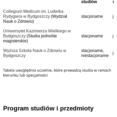
studiów
s
Collegium Medicum im. Ludwika
Rydygiera w Bydgoszczy
(Wydział
stacjonarne
je
Nauk o Zdrowiu)
Uniwersytet Kazimierza Wielkiego w
Bydgoszczy
(Studia jednolite
stacjonarne
je
magisterskie)
Wyższa Szkoła Nauk o Zdrowiu w
stacjonarne,
je
Bydgoszczy
niestacjonarne
Tabela uwzględnia uczelnie, które prowadzą studia w ramach
kierunku lub specjalności
Program studiów i przedmioty