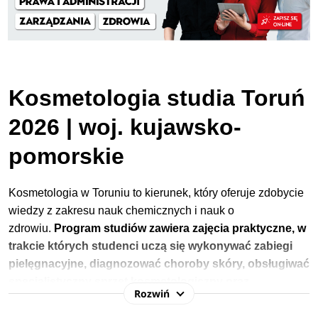
Kosmetologia studia Toruń
2026 | woj. kujawsko-
pomorskie
Kosmetologia w Toruniu to kierunek, który oferuje zdobycie
wiedzy z zakresu nauk chemicznych i nauk o
zdrowiu.
Program studiów zawiera zajęcia praktyczne, w
trakcie których studenci uczą się wykonywać zabiegi
pielęgnacyjne, diagnozować
choroby skóry,
obsługiwać
specjalistyczny sprzęt kosmetologiczny oraz
Rozwiń
odczytywać receptury kosmetyków.
Dzięki szerokiej
wiedzy absolwenci potrafią dobierać zabiegi i kosmetyki