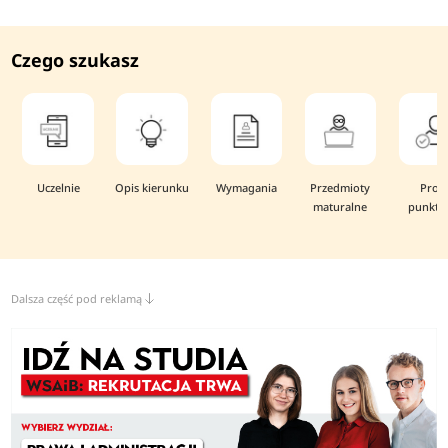
Czego szukasz
Uczelnie
Opis kierunku
Wymagania
Przedmioty
Prog
maturalne
punkto
Dalsza część pod reklamą