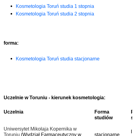
Kosmetologia Toruń studia 1 stopnia
Kosmetologia Toruń studia 2 stopnia
forma:
Kosmetologia Toruń studia stacjonarne
Uczelnie w Toruniu - kierunek kosmetologia:
Uczelnia
Forma
P
studiów
s
Uniwersytet Mikołaja Kopernika w
I 
Toruniu
(Wydział Farmaceutyczny w
stacjonarne