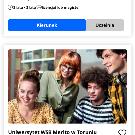
zarządzania zdobyta podczas studiów daje też możliwość
3 lata • 2 lata
licencjat lub magister
otworzenia własnego gabinetu.
Zobacz
pełen opis
kierunku
>
Kierunek
Uczelnia
Uniwersytet WSB Merito w Toruniu