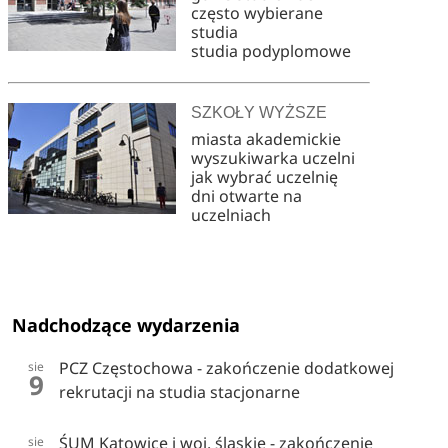
często wybierane
studia
studia podyplomowe
SZKOŁY WYŻSZE
miasta akademickie
wyszukiwarka uczelni
jak wybrać uczelnię
dni otwarte na
uczelniach
Nadchodzące wydarzenia
PCZ Częstochowa - zakończenie dodatkowej
sie
9
rekrutacji na studia stacjonarne
ŚUM Katowice i woj. śląskie - zakończenie
sie