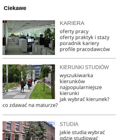
Ciekawe
KARIERA
oferty pracy
oferty praktyk i staży
poradnik kariery
profile pracodawców
KIERUNKI STUDIÓW
wyszukiwarka
kierunków
najpopularniejsze
kierunki
jak wybrać kierunek?
co zdawać na maturze?
STUDIA
jakie studia wybrać
gdzie studiować