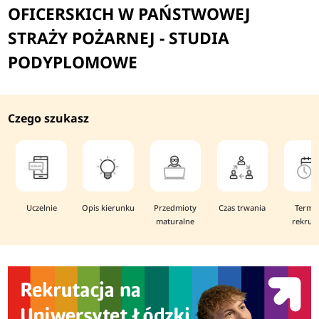
OFICERSKICH W PAŃSTWOWEJ
STRAŻY POŻARNEJ - STUDIA
PODYPLOMOWE
Czego szukasz
Uczelnie
Opis kierunku
Przedmioty
Czas trwania
Termi
maturalne
rekruta