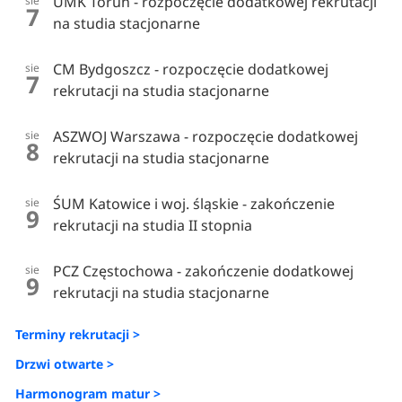
UMK Toruń - rozpoczęcie dodatkowej rekrutacji
sie
7
na studia stacjonarne
CM Bydgoszcz - rozpoczęcie dodatkowej
sie
7
rekrutacji na studia stacjonarne
ASZWOJ Warszawa - rozpoczęcie dodatkowej
sie
8
rekrutacji na studia stacjonarne
ŚUM Katowice i woj. śląskie - zakończenie
sie
9
rekrutacji na studia II stopnia
PCZ Częstochowa - zakończenie dodatkowej
sie
9
rekrutacji na studia stacjonarne
Terminy rekrutacji >
Drzwi otwarte >
Harmonogram matur >