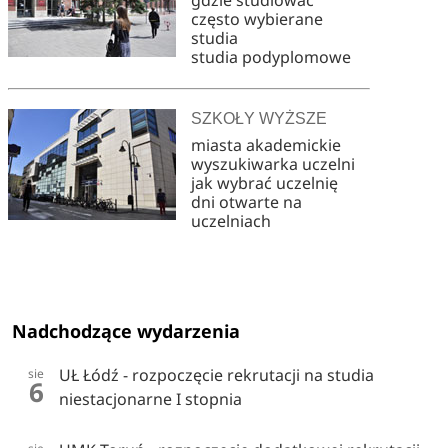
gdzie studiować
często wybierane
studia
studia podyplomowe
SZKOŁY WYŻSZE
miasta akademickie
wyszukiwarka uczelni
jak wybrać uczelnię
dni otwarte na
uczelniach
Nadchodzące wydarzenia
UŁ Łódź - rozpoczęcie rekrutacji na studia
sie
6
niestacjonarne I stopnia