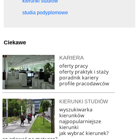
kierunki studiów
studia podyplomowe
Ciekawe
KARIERA
oferty pracy
oferty praktyk i staży
poradnik kariery
profile pracodawców
KIERUNKI STUDIÓW
wyszukiwarka
kierunków
najpopularniejsze
kierunki
jak wybrać kierunek?
co zdawać na maturze?