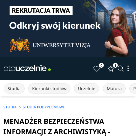
0
1
Studia
Kierunki studiów
Uczelnie
Matura
P
STUDIA
STUDIA PODYPLOMOWE
MENADŻER BEZPIECZEŃSTWA
INFORMACJI Z ARCHIWISTYKĄ -