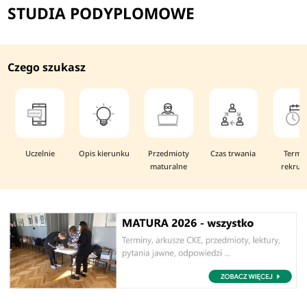
STUDIA PODYPLOMOWE
Czego szukasz
Uczelnie
Opis kierunku
Przedmioty
Czas trwania
Termi
maturalne
rekruta