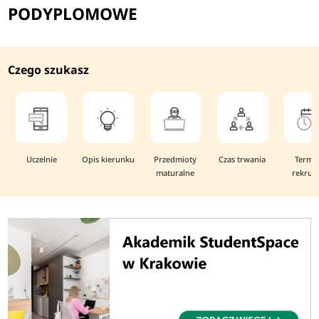
PODYPLOMOWE
Czego szukasz
Uczelnie
Opis kierunku
Przedmioty
Czas trwania
Termi
maturalne
rekruta