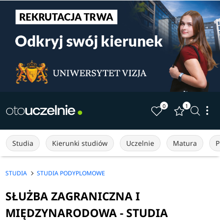
0
1
Studia
Kierunki studiów
Uczelnie
Matura
P
STUDIA
STUDIA PODYPLOMOWE
SŁUŻBA ZAGRANICZNA I
MIĘDZYNARODOWA - STUDIA