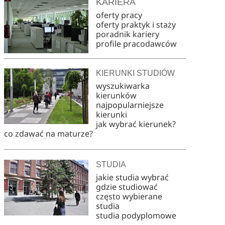
KARIERA
oferty pracy
oferty praktyk i staży
poradnik kariery
profile pracodawców
KIERUNKI STUDIÓW
wyszukiwarka
kierunków
najpopularniejsze
kierunki
jak wybrać kierunek?
co zdawać na maturze?
STUDIA
jakie studia wybrać
gdzie studiować
często wybierane
studia
studia podyplomowe