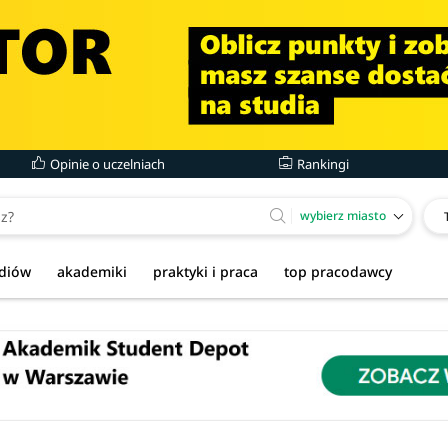
Opinie o uczelniach
Rankingi
wybierz miasto
udiów
akademiki
praktyki i praca
top pracodawcy