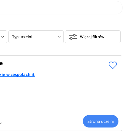
Typ uczelni
Więcej filtrów
e
ie w zespołach it
Strona uczelni