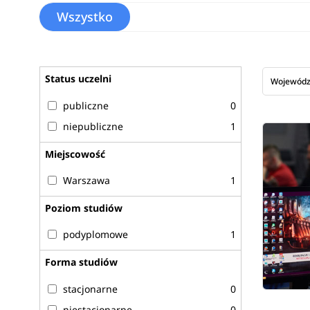
Wszystko
Status uczelni
Wojewód
publiczne
0
niepubliczne
1
Miejscowość
Warszawa
1
Poziom studiów
podyplomowe
1
Forma studiów
stacjonarne
0
niestacjonarne
0