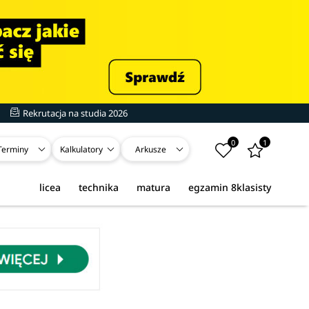
Rekrutacja na studia 2026
0
1
Terminy
Kalkulatory
Arkusze
licea
technika
matura
egzamin 8klasisty