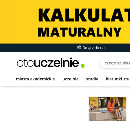
Dołącz do nas
miasta akademickie
uczelnie
studia
kierunki st