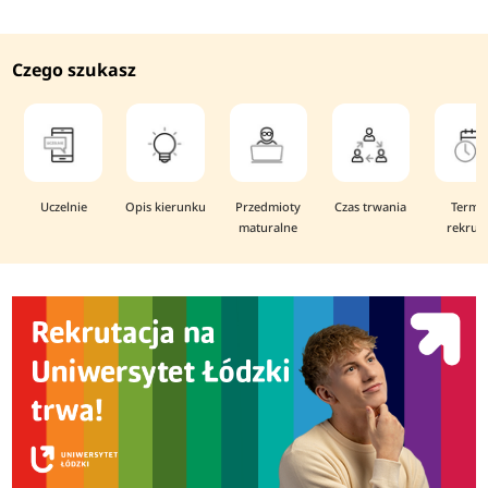
Czego szukasz
Uczelnie
Opis kierunku
Przedmioty
Czas trwania
Termi
maturalne
rekruta