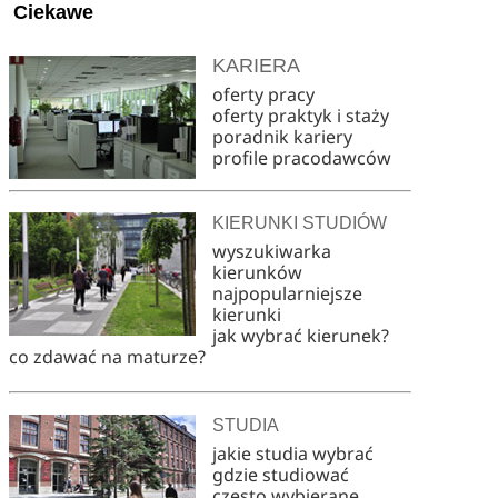
Ciekawe
KARIERA
oferty pracy
oferty praktyk i staży
poradnik kariery
profile pracodawców
KIERUNKI STUDIÓW
wyszukiwarka
kierunków
najpopularniejsze
kierunki
jak wybrać kierunek?
co zdawać na maturze?
STUDIA
jakie studia wybrać
gdzie studiować
często wybierane