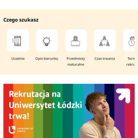
Czego szukasz
Uczelnie
Opis kierunku
Przedmioty
Czas trwania
Termi
maturalne
rekruta