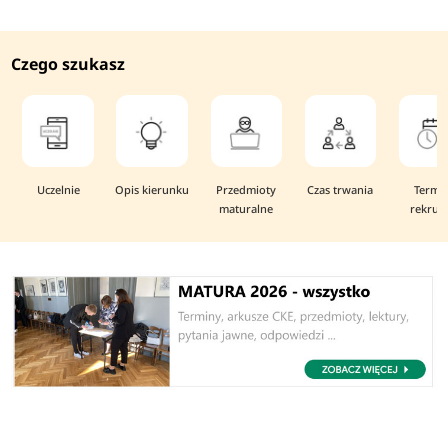
Czego szukasz
Uczelnie
Opis kierunku
Przedmioty
Czas trwania
Termi
maturalne
rekruta