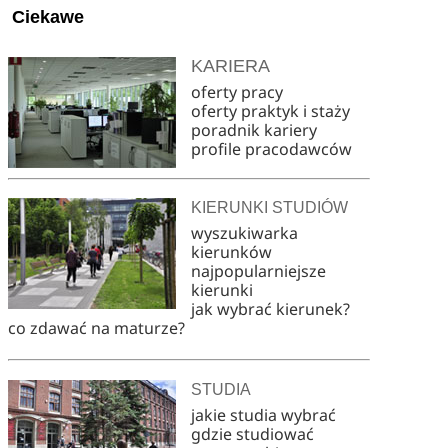
Ciekawe
KARIERA
oferty pracy
oferty praktyk i staży
poradnik kariery
profile pracodawców
KIERUNKI STUDIÓW
wyszukiwarka
kierunków
najpopularniejsze
kierunki
jak wybrać kierunek?
co zdawać na maturze?
STUDIA
jakie studia wybrać
gdzie studiować