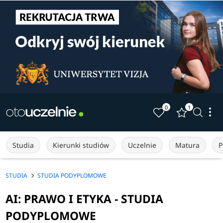
0
1
Studia
Kierunki studiów
Uczelnie
Matura
P
STUDIA
STUDIA PODYPLOMOWE
AI: PRAWO I ETYKA - STUDIA
PODYPLOMOWE