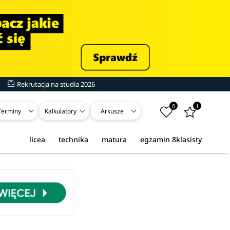
Rekrutacja na studia 2026
0
1
Terminy
Kalkulatory
Arkusze
licea
technika
matura
egzamin 8klasisty