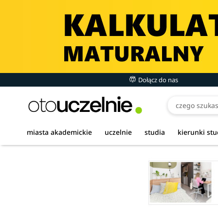
Dołącz do nas
miasta akademickie
uczelnie
studia
kierunki st