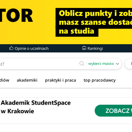
Opinie o uczelniach
Rankingi
wybierz miasto
udiów
akademiki
praktyki i praca
top pracodawcy