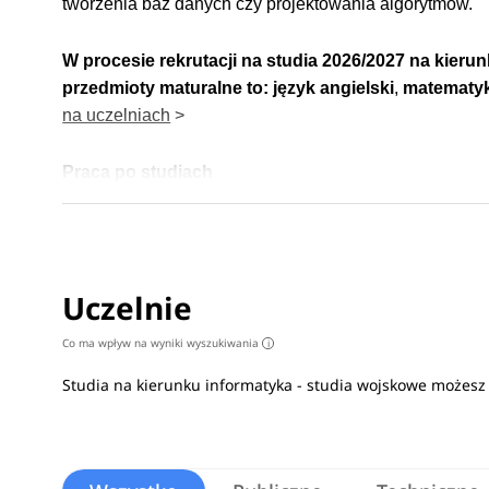
tworzenia baz danych czy projektowania algorytmów.
W procesie rekrutacji na studia 2026/2027 na kieru
przedmioty maturalne to:
język angielski
,
matematyk
na uczelniach
>
Praca po studiach
Absolwenci znajdą zatrudnienie w branży IT, na stanow
internetowych. Po ukończeniu studiów będą także prz
kierunku
>
Uczelnie
Co ma wpływ na wyniki wyszukiwania
i
Studia na kierunku informatyka - studia wojskowe możes