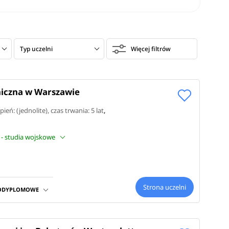
Typ uczelni
Więcej filtrów
iczna w Warszawie
pień: (jednolite)
, czas trwania: 5 lat
,
 - studia wojskowe
Strona uczelni
PODYPLOMOWE