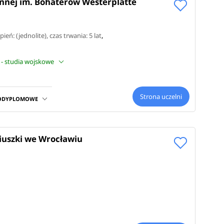
nej im. Bohaterów Westerplatte
pień: (jednolite)
, czas trwania: 5 lat
,
 - studia wojskowe
Strona uczelni
PODYPLOMOWE
iuszki we Wrocławiu