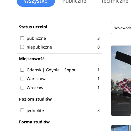
Wszystko
Publiczne
Techniczne
Status uczelni
Wojewód
publiczne
3
niepubliczne
0
Miejscowość
Gdańsk | Gdynia | Sopot
1
Warszawa
1
Wrocław
1
Poziom studiów
jednolite
3
Forma studiów