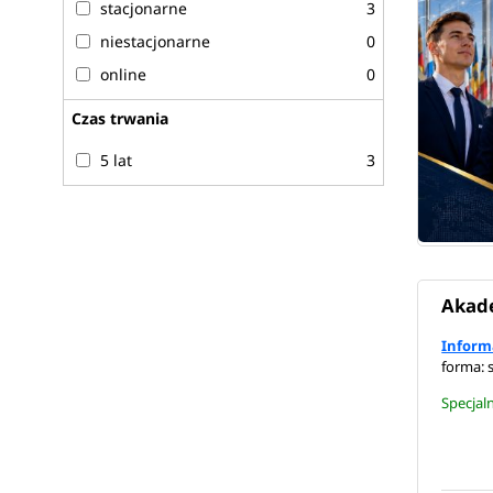
stacjonarne
3
niestacjonarne
0
online
0
Czas trwania
5 lat
3
Akade
Inform
forma: 
Specjal