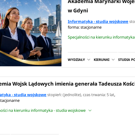
Akademia Marynarki Wojen
w Gdyni
Informatyka - studia wojskowe
sto
forma: stacjonarne
Specjalności na kierunku informatyka
WYDZIAŁY
KIERUNKI
STUDIA 
mia Wojsk Lądowych imienia generała Tadeusza Kośc
atyka - studia wojskowe
stopień: (jednolite)
, czas trwania: 5 lat
,
stacjonarne
ności na kierunku informatyka - studia wojskowe