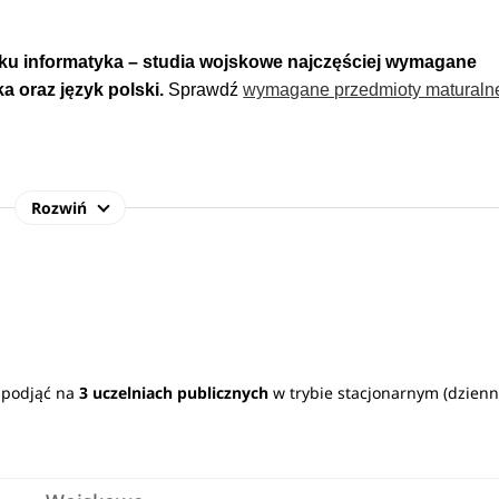
nku
informatyka – studia wojskowe
najczęściej wymagane
a oraz
język polski.
Sprawdź
wymagane przedmioty maturaln
Rozwiń
isku programisty, analityka komputerowego czy projektanta str
ygotowani do pełnienia zawodowej służby wojskowej.
Zobacz
p
z podjąć na
3 uczelniach publicznych
w trybie stacjonarnym (dzien