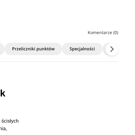
Komentarze (0)
Przeliczniki punktów
Specjalności
Ceny
ek
 ścisłych
nia,