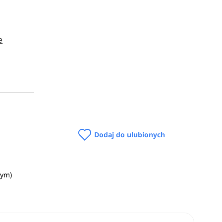
e
on
ełen opis
Dodaj do ulubionych
nym)