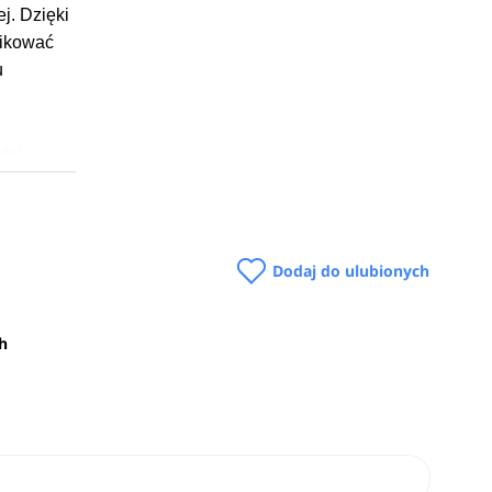
j. Dzięki
nikować
u
iej
aturalne
Dodaj do ulubionych
 opieka
ch
e