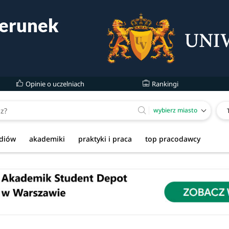
Opinie o uczelniach
Rankingi
wybierz miasto
udiów
akademiki
praktyki i praca
top pracodawcy