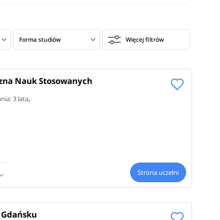
 do
Forma studiów
Więcej filtrów
k i
zna Nauk Stosowanych
rutto
.
nia: 3 lata
,
cję –
ich
znej
–
Strona uczelni
z Wyższej
w Gdańsku