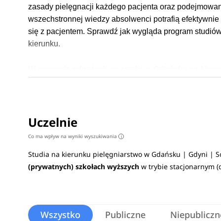
zasady pielęgnacji każdego pacjenta oraz podejmowania
wszechstronnej wiedzy absolwenci potrafią efektywni
się z pacjentem.
Sprawdź jak wygląda program studiów
kierunku.
W procesie rekrutacji na studia w Gdańsku na kier
wymagane przedmioty maturalne to:
biologia,
chemi
na uczelniach
>
Uczelnie
Na czym polegają studia
Co ma wpływ na wyniki wyszukiwania
i
Program studiów wypełniony jest przedmiotami, które p
Studia na kierunku pielęgniarstwo w Gdańsku | Gdyni | 
paliatywna, neurologia i pielęgniarstwo neurologiczne,
(prywatnych) szkołach wyższych
w trybie stacjonarnym (
Praca po studiach
Pielęgniarstwo to kierunek, którego ukończenie da
Wszystko
Publiczne
Niepubliczn
jednostkach ratownictwa medycznego, czy hospicj