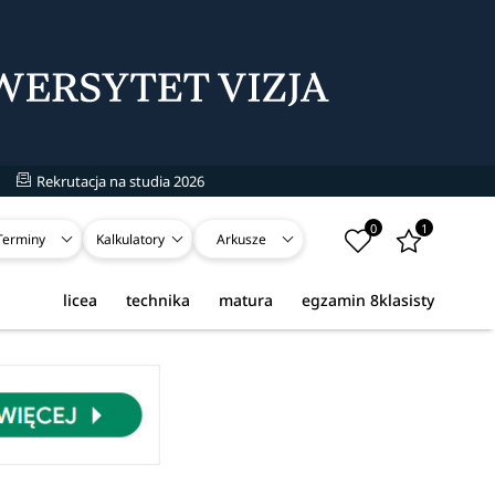
Rekrutacja na studia 2026
0
1
Terminy
Kalkulatory
Arkusze
licea
technika
matura
egzamin 8klasisty