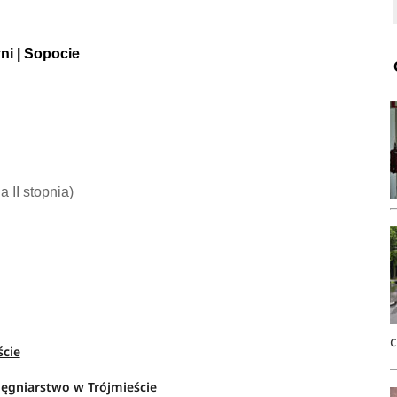
ni | Sopocie
ia II stopnia)
ście
lęgniarstwo w Trójmieście