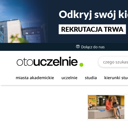
Dołącz do nas
miasta akademickie
uczelnie
studia
kierunki st