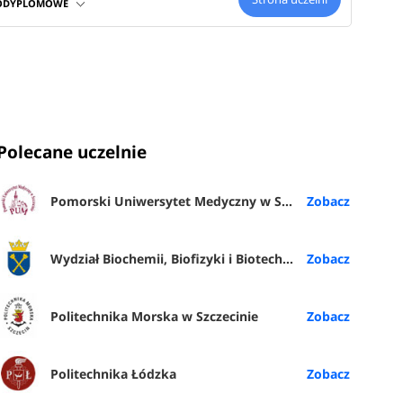
PODYPLOMOWE
zna,
opnia
Polecane uczelnie
łen opis
Pomorski Uniwersytet Medyczny w Szczecinie
Wydział Biochemii, Biofizyki i Biotechnologii UJ
Politechnika Morska w Szczecinie
Politechnika Łódzka