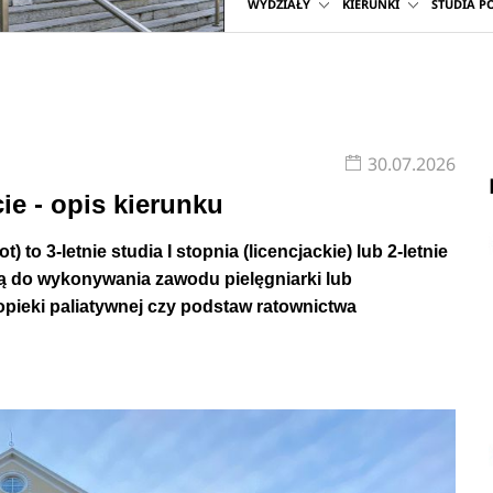
WYDZIAŁY
KIERUNKI
STUDIA 
rię i praktykę, to na przykład
neurologia i opieka neurologic
iatryczne oraz opieka paliatywna.
30.07.2026
-letnie studia I stopnia (licencjackie) lub 2-letnie studia II st
ie - opis kierunku
 formie stacjonarnej lub niestacjonarnej (zaocznej).
Zobacz
pe
to 3-letnie studia I stopnia (licencjackie) lub 2-letnie
ują do wykonywania zawodu pielęgniarki lub
opieki paliatywnej czy podstaw ratownictwa