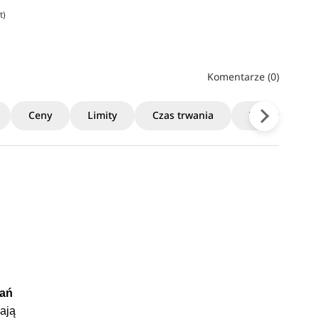
t)
Komentarze (0)
Ceny
Limity
Czas trwania
Terminy rekrut
dań
ają