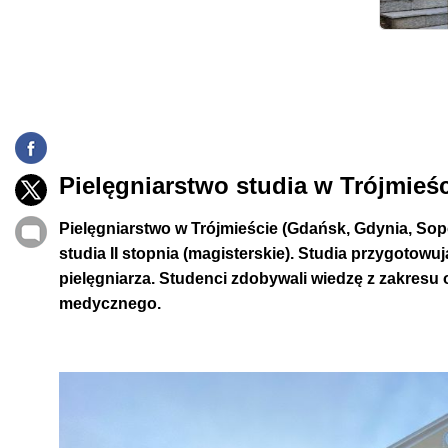
Przykładowe specjalistyczne bloki zajęć, obejmujące teo
choroby wewnętrzne, pediatria i pielęgniarstwo ped
Charakterystyka
W Trójmieście (Gdańsk, Gdynia, Sopot) pielęgniarstwo to 3
Pielęgniarstwo studia w Trójmieśc
(magisterskie), których program może być realizowany w
kierunku
>
Pielęgniarstwo w Trójmieście (Gdańsk, Gdynia, Sopot) 
studia II stopnia (magisterskie). Studia przygotow
pielęgniarza. Studenci zdobywali wiedzę z zakresu 
medycznego.