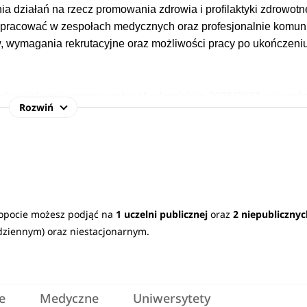
 działań na rzecz promowania zdrowia i profilaktyki zdrowotne
e pracować w zespołach medycznych oraz profesjonalnie komu
, wymagania rekrutacyjne oraz możliwości pracy po ukończeni
unku pielęgniarstwo w roku akademickim 2026/2027 najczęśc
Rozwiń
a,
matematyka oraz fizyka.
Sprawdź
wymagane przedmioty m
rzygotowują do podjęcia pracy w zawodzie, są wśród nich m.in.
Sopocie możesz podjąć na
1 uczelni publicznej
oraz
2 niepubliczny
 choroby wewnętrzne i pielęgniastwo internistyczne.
dziennym) oraz niestacjonarnym.
je możliwość zatrudnienia w placówkach opieki zdrowotnej,
e
Medyczne
Uniwersytety
ach.
Absolwenci poza pracą w roli pielęgniarza mają także duż