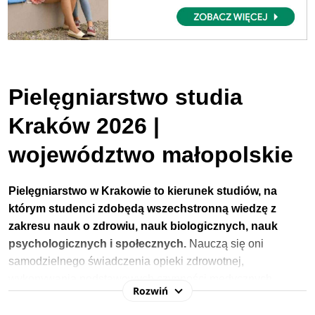
Pielęgniarstwo studia
Kraków 2026 |
województwo małopolskie
Pielęgniarstwo w Krakowie to kierunek studiów, na
którym studenci zdobędą wszechstronną wiedzę z
zakresu nauk o zdrowiu, nauk biologicznych, nauk
psychologicznych i społecznych.
Nauczą się oni
samodzielnego świadczenia opieki zdrowotnej,
wykonywania podstawowych czynności medycznych,
Rozwiń
opiekuńczych i badań oraz współpracy z zespołem
medycznym. Dzięki zajęciom z zakresu m.in. farmakologii