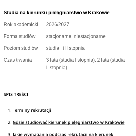
Charakterystyka
Studia na kierunku pielęgniarstwo w Krakowie
Pielęgniarstwo w Krakowie to 3-letnie studia licencjackie (I
Rok akademicki
2026/2027
stopnia) lub 2-letnie studia magisterskie (II stopnia). W
zależności od uczelni program można realizować w formie
Forma studiów
stacjonarne, niestacjonarne
stacjonarnej lub niestacjonarnej (zaocznie).
Zobacz
pełen
Poziom studiów
studia I i II stopnia
opis kierunku
>
Czas trwania
3 lata (studia I stopnia), 2 lata (studia
II stopnia)
SPIS TREŚCI
Terminy rekrutacji
Gdzie studiować kierunek pielęgniarstwo w Krakowie
Jakie wymagania podczas rekrutacji na kierunek