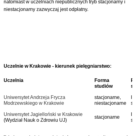
natomiast w uczelniach niepublicznych tryb stacjonarny i
niestacjonarny zazwyczaj jest odpłatny.
Uczelnie w Krakowie - kierunek pielęgniarstwo:
Uczelnia
Forma
P
studiów
s
Uniwersytet Andrzeja Frycza
stacjonarne,
I 
Modrzewskiego w Krakowie
niestacjonarne
st
Uniwersytet Jagielloński w Krakowie
I 
stacjonarne
(Wydział Nauk o Zdrowiu UJ)
st