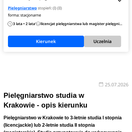
Predyspozycje
Pielęgniarstwo
stopień: (I) (II)
forma: stacjonarne
Dobry kandydat na studia na kierunku pielęgniarstwo
3 lata • 2 lata
licencjat pielęgniarstwa lub magister pielęgniarstwa
cechuje się
empatią, tolerancyjnością oraz
umiejętnościami komunikacyjnymi.
Poza tymi
Kierunek
Uczelnia
kompetencjami miękkimi warto również wykazywać się
odpornością psychiczną i zdolnością szybkiego
podejmowania decyzji.
Nie bez znaczenia pozostaje
własne poczucie powołania.
Przygotowanie
25.07.2026
Pielęgniarstwo studia w
Aby znaleźć się na liście studentów pielęgniarstwa trzeba
zdawać maturę z takich przedmiotów jak
biologia, chemia,
Krakowie - opis kierunku
matematyka, fizyka lub język obcy nowożytny
.
Pielęgniarstwo w Krakowie to 3-letnie studia I stopnia
Napisanie tych przedmiotów na poziomie rozszerzonym
(licencjackie) lub 2-letnie studia II stopnia
znacząco zwiększy Twoje szanse na zakwalifikowanie się.