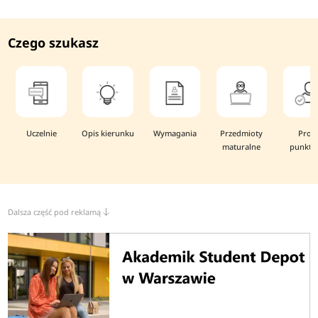
Czego szukasz
Uczelnie
Opis kierunku
Wymagania
Przedmioty
Prog
maturalne
punkto
Dalsza część pod reklamą