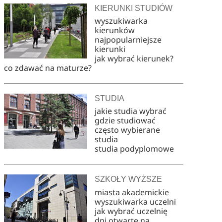
KIERUNKI STUDIÓW
wyszukiwarka
kierunków
najpopularniejsze
kierunki
jak wybrać kierunek?
co zdawać na maturze?
STUDIA
jakie studia wybrać
gdzie studiować
często wybierane
studia
studia podyplomowe
SZKOŁY WYŻSZE
miasta akademickie
wyszukiwarka uczelni
jak wybrać uczelnię
dni otwarte na