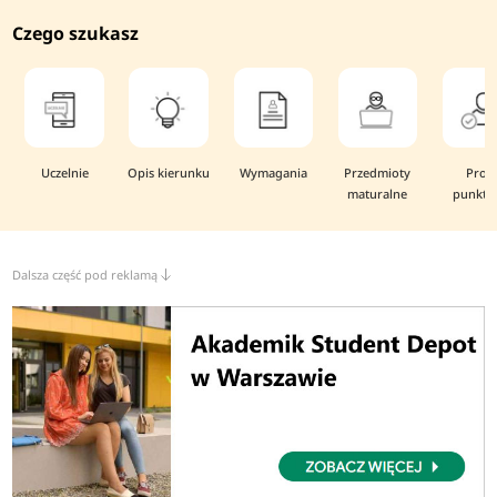
Czego szukasz
Uczelnie
Opis kierunku
Wymagania
Przedmioty
Prog
maturalne
punkto
Dalsza część pod reklamą