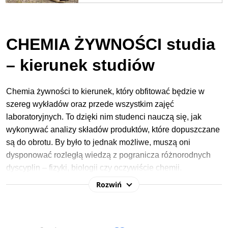
CHEMIA ŻYWNOŚCI studia
– kierunek studiów
Chemia żywności to kierunek, który obfitować będzie w
szereg wykładów oraz przede wszystkim zajęć
laboratoryjnych. To dzięki nim studenci nauczą się, jak
wykonywać analizy składów produktów, które dopuszczane
są do obrotu. By było to jednak możliwe, muszą oni
dysponować rozległą wiedzą z pogranicza różnorodnych
dyscyplin – fizyki, biologii czy oczywiście chemii.
Rozwiń
W procesie rekrutacji na studia 2026/2027 na
kierunku Chemia żywności najczęściej podstawą
kwalifikacji jest złożenie wymaganych dokumentów w