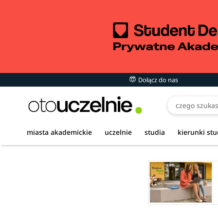
Dołącz do nas
miasta akademickie
uczelnie
studia
kierunki st