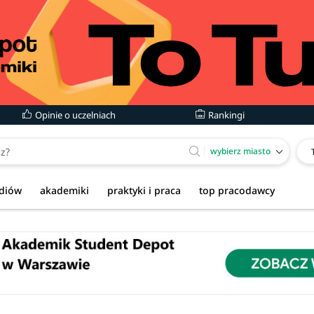
Opinie o uczelniach
Rankingi
wybierz miasto
udiów
akademiki
praktyki i praca
top pracodawcy