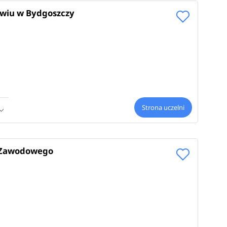
owiu w Bydgoszczy
Strona uczelni
a Zawodowego