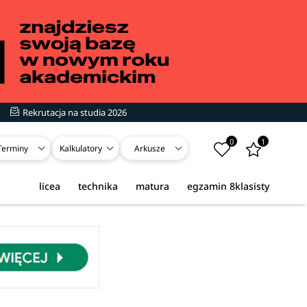
Rekrutacja na studia 2026
0
1
Terminy
Kalkulatory
Arkusze
licea
technika
matura
egzamin 8klasisty