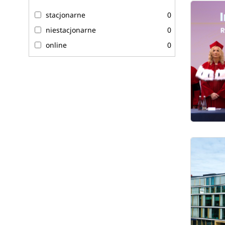
stacjonarne
0
niestacjonarne
0
online
0