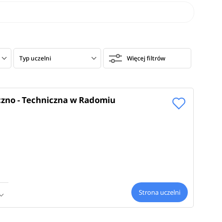
Typ uczelni
Więcej filtrów
czno - Techniczna w Radomiu
Strona uczelni