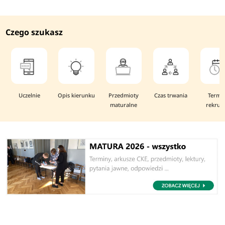
Czego szukasz
Uczelnie
Opis kierunku
Przedmioty
Czas trwania
Termi
maturalne
rekruta