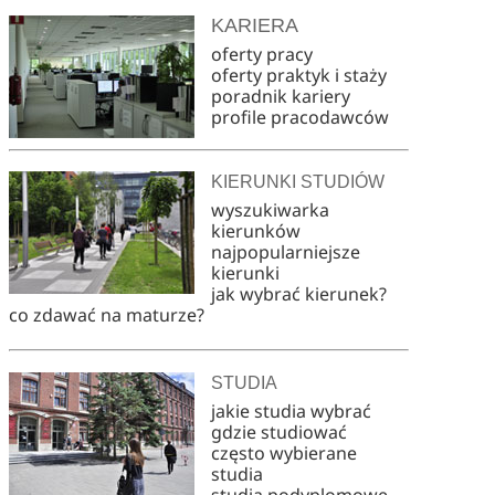
KARIERA
oferty pracy
oferty praktyk i staży
poradnik kariery
profile pracodawców
KIERUNKI STUDIÓW
wyszukiwarka
kierunków
najpopularniejsze
kierunki
jak wybrać kierunek?
co zdawać na maturze?
STUDIA
jakie studia wybrać
gdzie studiować
często wybierane
studia
studia podyplomowe