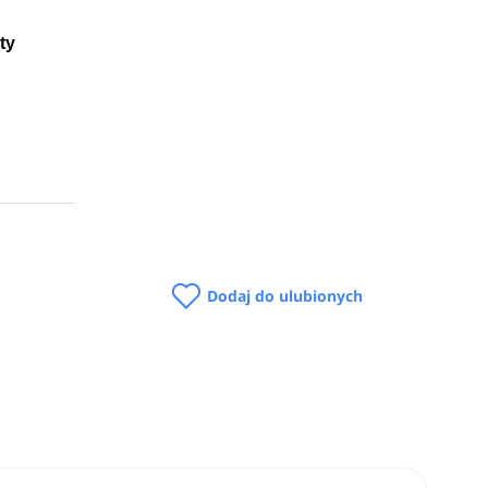
ty
kcją i
z
pełen
Dodaj do ulubionych