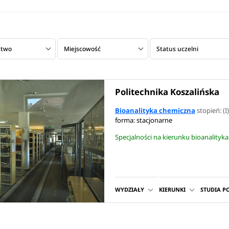
ztwo
Miejscowość
Status uczelni
Politechnika Koszalińska
Bioanalityka chemiczna
stopień: (I)
forma: stacjonarne
Specjalności na kierunku bioanalityk
WYDZIAŁY
KIERUNKI
STUDIA 