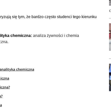
ryzują się tym, że bardzo często studenci tego kierunku
lityka chemiczna
:
analiza żywności i chemia
czna.
oanalityka chemiczna
miczna
iczna?
a?
na