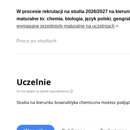
W procesie rekrutacji na studia 2026/2027 na kieru
maturalne to:
chemia
,
biologia
,
język polski
,
geograf
wymagane przedmioty maturalne na uczelniach
>
Praca po studiach
Absolwenci znają zatrudnienie w laboratoriach chemic
oceną jakości materiałów, stacjach uzdatniania wód i
opis kierunku
>
Uczelnie
Co ma wpływ na wyniki wyszukiwania
i
Studia na kierunku bioanalityka chemiczna możesz podją