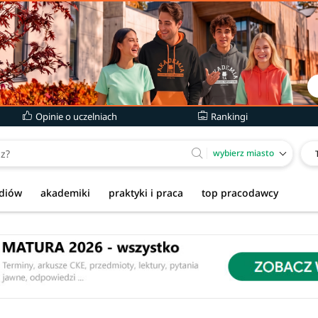
Opinie o uczelniach
Rankingi
wybierz miasto
udiów
akademiki
praktyki i praca
top pracodawcy