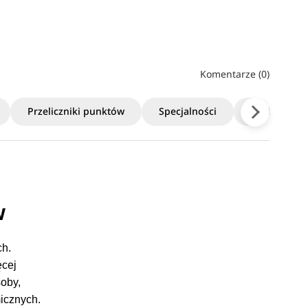
Komentarze (0)
Przeliczniki punktów
Specjalności
Limity
w
ch.
ęcej
oby,
micznych.