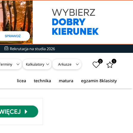
Rekrutacja na studia 2026
0
1
Terminy
Kalkulatory
Arkusze
licea
technika
matura
egzamin 8klasisty