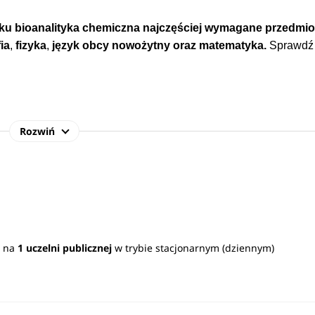
nku
bioanalityka chemiczna
najczęściej wymagane przedmio
ia
,
fizyka
,
język obcy nowożytny oraz
matematyka.
Sprawdź
Rozwiń
znych, zakładach przemysłowych, firmach zajmujących się produ
 oczyszczalniach ścieków oraz w firmach kosmetycznych.
Zobac
ć na
1 uczelni publicznej
w trybie stacjonarnym (dziennym)