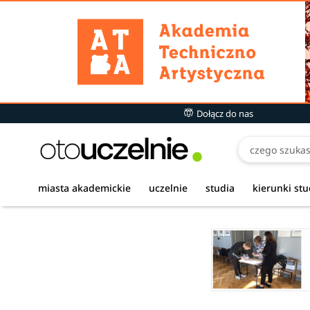
Dołącz do nas
miasta akademickie
uczelnie
studia
kierunki st