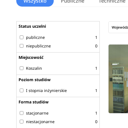
Wszystko
Publiczne
Techniczne
Status uczelni
Wojewód
publiczne
1
niepubliczne
0
Miejscowość
Koszalin
1
Poziom studiów
I stopnia inżynierskie
1
Forma studiów
stacjonarne
1
niestacjonarne
0