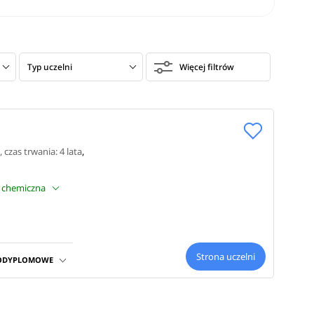
Typ uczelni
Więcej filtrów
, czas trwania: 4 lata
,
a chemiczna
Strona uczelni
PODYPLOMOWE