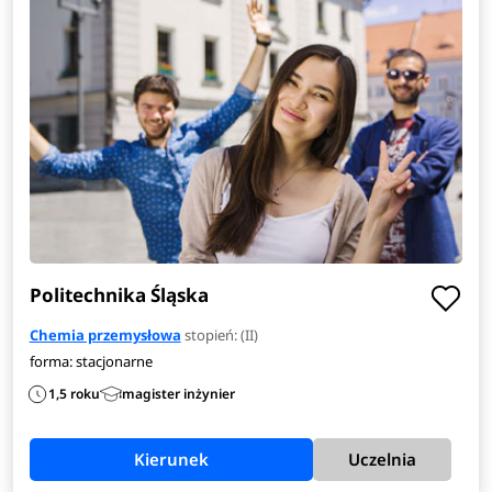
inżynierowie procesów.
Zobacz
pełen opis kierunku
>
Politechnika Śląska
Chemia przemysłowa
stopień: (II)
forma: stacjonarne
1,5 roku
magister inżynier
Kierunek
Uczelnia