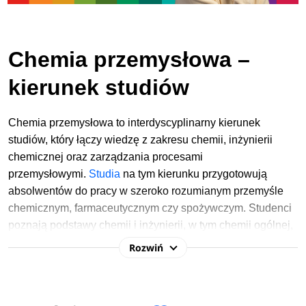
Chemia przemysłowa –
kierunek studiów
Chemia przemysłowa to interdyscyplinarny kierunek
studiów, który łączy wiedzę z zakresu chemii, inżynierii
chemicznej oraz zarządzania procesami
przemysłowymi.
Studia
na tym kierunku przygotowują
absolwentów do pracy w szeroko rozumianym przemyśle
chemicznym, farmaceutycznym czy spożywczym. Studenci
poznają podstawy chemii i inżynierii, w tym chemii ogólnej,
analitycznej, matematyki czy inżynierii chemicznej.
Rozwiń
Zapoznają się również z technikami separacyjnymi czy
projektowaniem i analizą reaktorów chemicznych.