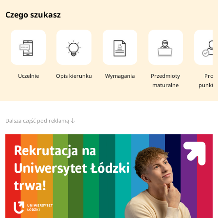
Czego szukasz
Uczelnie
Opis kierunku
Wymagania
Przedmioty
Prog
maturalne
punkto
Dalsza część pod reklamą