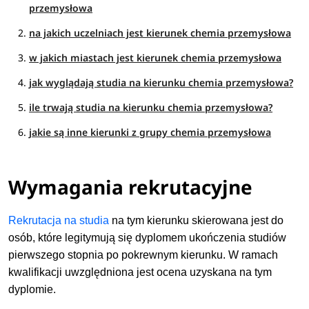
przemysłowa
na jakich uczelniach jest kierunek chemia przemysłowa
w jakich miastach jest kierunek chemia przemysłowa
jak wyglądają studia na kierunku chemia przemysłowa?
ile trwają studia na kierunku chemia przemysłowa?
jakie są inne kierunki z grupy chemia przemysłowa
Wymagania rekrutacyjne
Rekrutacja na studia
na tym kierunku skierowana jest do
osób, które legitymują się dyplomem ukończenia studiów
pierwszego stopnia po pokrewnym kierunku. W ramach
kwalifikacji uwzględniona jest ocena uzyskana na tym
dyplomie.