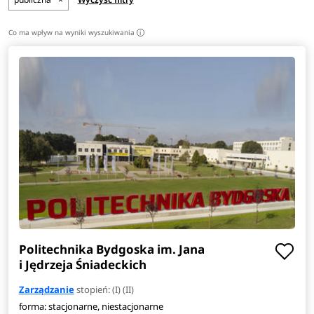
czy zarządzanie sprzedażą.
Co ma wpływ na wyniki wyszukiwania
i
Praca po studiach
Ukończenie studiów na kierunku zarządzanie pozwala
odnaleźć się stanowiskach menedżera, prezesa,
doradcy finansowego czy doradcy ds. PR.
Studia te są
bazą do podjęcia pracy w biurach obrotu i zarządzania
nieruchomościami, biurach maklerskich, firmach
konsultingowych czy firmach szkoleniowych.
Zobacz
pełen
opis kierunku
>
Politechnika Bydgoska im. Jana
i Jędrzeja Śniadeckich
Zarządzanie
stopień: (I) (II)
forma: stacjonarne, niestacjonarne