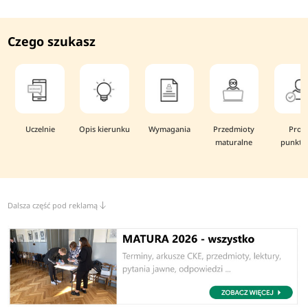
Czego szukasz
Uczelnie
Opis kierunku
Wymagania
Przedmioty
Prog
maturalne
punkto
Dalsza część pod reklamą