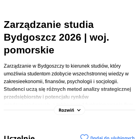
Zarządzanie studia
Bydgoszcz 2026 | woj.
pomorskie
Zarządzanie w Bydgoszczy to kierunek studiów, który
umożliwia studentom zdobycie wszechstronnej wiedzy w
zakresieekonomii, finansów, psychologii i socjologii.
Studenci uczą się różnych metod analizy strategicznej
przedsiębiorstw i
potencjału rynków
międzynarodowych, a także zasad funkcjonowania firm
Rozwiń
w Polsce i za granicą.
Poznają także różne modele
kierowania zespołem, oceny konkurencyjności organizacji,
planowania rozwoju i doradztwa. Interdyscyplinarna wiedza
Uczelnie
pozwoli absolwentom na dowolny rozwój zawodowy.
Dodaj do ulubionych