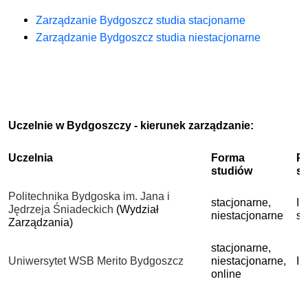
Zarządzanie Bydgoszcz studia stacjonarne
Zarządzanie Bydgoszcz studia niestacjonarne
Uczelnie w Bydgoszczy - kierunek zarządzanie:
Uczelnia
Forma
P
studiów
s
Politechnika Bydgoska im. Jana i
stacjonarne,
I 
Jędrzeja Śniadeckich
(Wydział
niestacjonarne
st
Zarządzania)
stacjonarne,
Uniwersytet WSB Merito Bydgoszcz
niestacjonarne,
I 
online