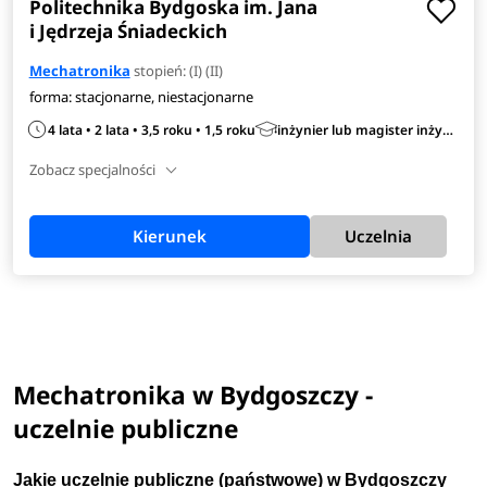
Politechnika Bydgoska im. Jana
Predyspozycje
i Jędrzeja Śniadeckich
Maturzyści, myślący o studiach na kierunku mechatronika,
Mechatronika
stopień: (I) (II)
powinni zdawać sobie sprawę z inżynieryjno-technicznego
forma: stacjonarne, niestacjonarne
charakteru tych studiów.
Znajomość matematyki,
4 lata • 2 lata • 3,5 roku • 1,5 roku
inżynier lub magister inżynier
analityczny umysł i kreatywność to cechy niezbędne na
Zobacz specjalności
tym kierunku.
Przygotowanie
Kierunek
Uczelnia
Wymagania rekrutacyjne różnią się w zależności od
uczelni. Najczęściej punktowanymi przedmiotami
maturalnymi na kierunku mechatronika są
język obcy
nowożytny i matematyka.
Dodatkowo kandydaci mogą
Mechatronika w Bydgoszczy -
wykorzystać wynik uzyskany z jednego przedmiotu spośród
chemii, fizyki, fizyki i astronomii, języka polskiego lub
uczelnie publiczne
matematyki.
Jakie uczelnie publiczne (
państwowe
) w Bydgoszczy