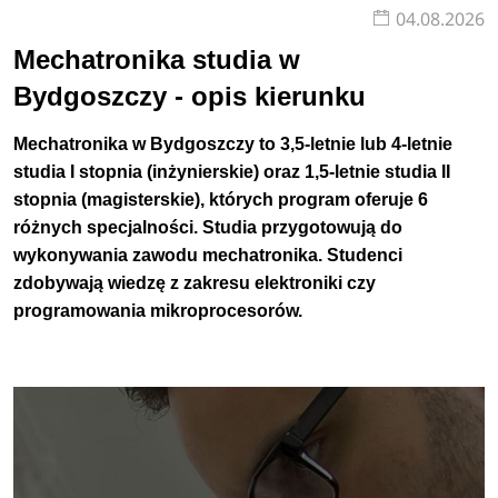
04.08.2026
samochodowych, programowanie sterowników lub
mechatronika przemysłowa i produkcyjna.
Mechatronika studia w
Bydgoszczy - opis kierunku
Charakterystyka
Mechatronika w Bydgoszczy to 3,5-letnie lub 4-letnie
W Bydgoszczy mechatronika to 3,5 lub 4-letnie studia
studia I stopnia (inżynierskie) oraz 1,5-letnie studia II
inżynierskie (I stopnia) oraz 1,5 lub 2-letnie studia
stopnia (magisterskie), których program oferuje 6
magisterskie (II stopnia), których program może być
różnych specjalności. Studia przygotowują do
realizowany zarówno w formie stacjonarnej, jak i
wykonywania zawodu mechatronika. Studenci
niestacjonarnej.
Zobacz
pełen opis kierunku
>
zdobywają wiedzę z zakresu elektroniki czy
programowania mikroprocesorów.