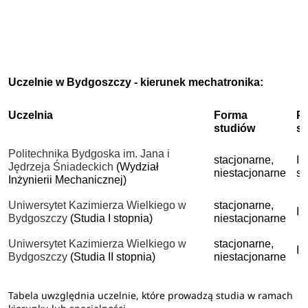
Uczelnie w Bydgoszczy - kierunek mechatronika:
Uczelnia
Forma
P
studiów
s
Politechnika Bydgoska im. Jana i
stacjonarne,
I 
Jędrzeja Śniadeckich
(Wydział
niestacjonarne
st
Inżynierii Mechanicznej)
Uniwersytet Kazimierza Wielkiego w
stacjonarne,
I 
Bydgoszczy
(Studia I stopnia)
niestacjonarne
Uniwersytet Kazimierza Wielkiego w
stacjonarne,
II
Bydgoszczy
(Studia II stopnia)
niestacjonarne
Tabela uwzględnia uczelnie, które prowadzą studia w ramach