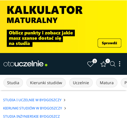
0
1
Studia
Kierunki studiów
Uczelnie
Matura
P
STUDIA I UCZELNIE W BYDGOSZCZY
KIERUNKI STUDIÓW W BYDGOSZCZY
STUDIA INŻYNIERSKIE BYDGOSZCZ