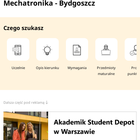
Mechatronika - Bydgoszcz
Czego szukasz
Uczelnie
Opis kierunku
Wymagania
Przedmioty
Prog
maturalne
punkto
Dalsza część pod reklamą