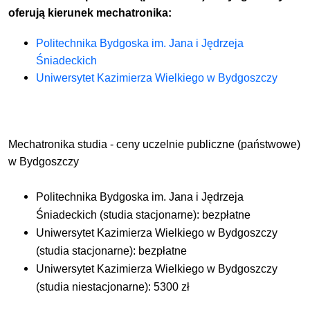
Program studiów
oferują kierunek mechatronika:
Politechnika Bydgoska im. Jana i Jędrzeja
Mechatronika to kierunek łączący wiedzę z zakresu
Śniadeckich
matematyki, chemii, fizyki, elektroniki, techniki,
Uniwersytet Kazimierza Wielkiego w Bydgoszczy
projektowania i programowania. Studenci w programie
spotkają się z takimi przedmiotami jak
projektowanie
mechatroniczne, elementy diagnostyki maszyn,
planowanie i sterowanie produkcją, roboty i
Mechatronika studia - ceny uczelnie publiczne (państwowe)
manipulatory, systemy zapewnienia jakości,
w
Bydgoszczy
projektowanie układów pomiarowych, narzędzia i
metody identyfikacji.
Politechnika Bydgoska im. Jana i Jędrzeja
Śniadeckich (studia stacjonarne): bezpłatne
Przyszli mechatronicy spędzą wiele godzin nie tylko na
Uniwersytet Kazimierza Wielkiego w Bydgoszczy
wykładach, ale także na laboratoriach, na których zdobędą
(studia stacjonarne): bezpłatne
praktyczne umiejętności, które są niezbędne w pracy
Uniwersytet Kazimierza Wielkiego w Bydgoszczy
zawodowej. Uczelnie często oferują także wybór
(studia niestacjonarne): 5300 zł
specjalności w ramach kierunku. W Bydgoszczy
specjalności to na przykład
mechatronika w pojazdach