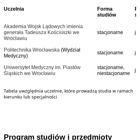
Uczelnia
Forma
P
studiów
s
Akademia Wojsk Lądowych imienia
generała Tadeusza Kościuszki we
stacjonarne
je
Wrocławiu
Politechnika Wrocławska
(Wydział
stacjonarne
je
Medyczny)
Uniwersytet Medyczny im. Piastów
stacjonarne,
je
Śląskich we Wrocławiu
niestacjonarne
Tabela uwzględnia uczelnie, które prowadzą studia w ramach
kierunku lub specjalności
Program studiów i przedmioty