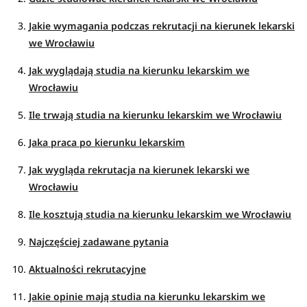
przedmiotów. Zajęcia kliniczne, czyli wymagające kontaktu
z pacjentami, rozpoczynają się na trzecim roku studiów i są
Jakie wymagania podczas rekrutacji na kierunek lekarski
pierwszą okazją do przekonania się, jak praca lekarza
we Wrocławiu
wygląda w praktyce. Z czasem poznaje się kolejne
Jak wyglądają studia na kierunku lekarskim we
dziedziny medycyny, a ostatni, szósty rok studiów jest w
Wrocławiu
zasadzie całkowicie poświęcony pracy z pacjentami w
szpitalu.
Ile trwają studia na kierunku lekarskim we Wrocławiu
Charakterystyka studiów
Jaka praca po kierunku lekarskim
Jak wygląda rekrutacja na kierunek lekarski we
Kierunek lekarski we Wrocławiu to 6-letnie studia,
Wrocławiu
prowadzone w trybie stacjonarnym lub niestacjonarnym.
Zobacz
pełen opis kierunku
>
Ile kosztują studia na kierunku lekarskim we Wrocławiu
Najczęściej zadawane pytania
Aktualności rekrutacyjne
Jakie opinie mają studia na kierunku lekarskim we