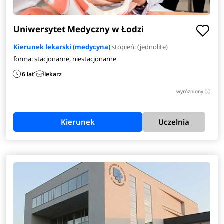
Uniwersytet Medyczny w Łodzi
Kierunek lekarski (medycyna)
stopień: (jednolite)
forma: stacjonarne, niestacjonarne
6 lat
lekarz
wyróżniony
i
Kierunek
Uczelnia