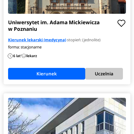
Uniwersytet im. Adama Mickiewicza
w Poznaniu
Kierunek lekarski (medycyna)
stopień: (jednolite)
forma: stacjonarne
6 lat
lekarz
Kierunek
Uczelnia