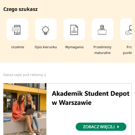
Czego szukasz
Uczelnie
Opis kierunku
Wymagania
Przedmioty
Prog
maturalne
punkto
Dalsza część pod reklamą