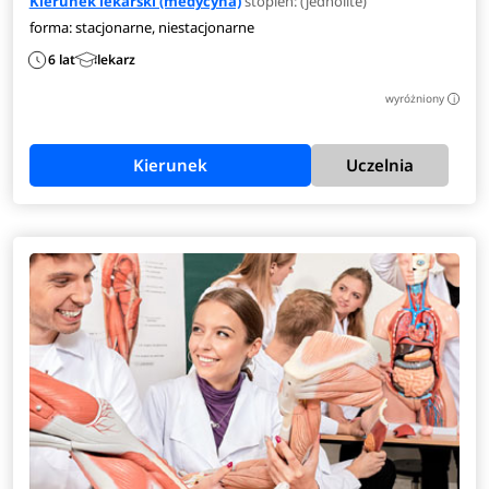
Kierunek lekarski (medycyna)
stopień: (jednolite)
Studia na kierunku lekarskim to studia jednolite
forma: stacjonarne, niestacjonarne
magisterskie, z obszaru nauk medycznych i nauk o zdrowiu,
6 lat
lekarz
których program kształcenia koncentruje się w
wyróżniony
i
zagadnieniach z zakresu medycyny. Studia trwają 6 lat (12
semestrów) i kończą się uzyskaniem dyplomu i tytułu
zawodowego (lekarz).
Zobacz
pełen opis kierunku
>
Kierunek
Uczelnia