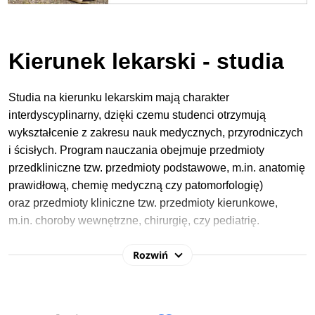
Kierunek lekarski - studia
Studia na kierunku lekarskim mają charakter
interdyscyplinarny, dzięki czemu studenci otrzymują
wykształcenie z zakresu nauk medycznych, przyrodniczych
i ścisłych.
Program nauczania obejmuje przedmioty
przedkliniczne tzw. przedmioty podstawowe, m.in. anatomię
prawidłową, chemię medyczną czy patomorfologię)
oraz przedmioty kliniczne tzw. przedmioty kierunkowe,
m.in. choroby wewnętrzne, chirurgię, czy pediatrię.
Rozwiń
W procesie rekrutacji na studia 2026/2027 na kierunku
lekarskim (w uczelniach publicznych i niepublicznych)
najczęściej wymagane przedmioty maturalne
to:
matematyka
,
chemia
,
fizyka oraz
biologia.
Sprawdź