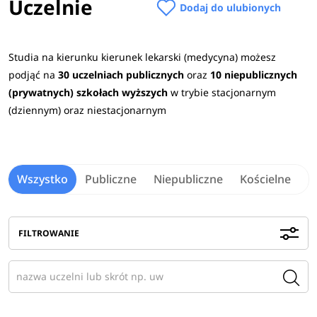
Uczelnie
Dodaj do ulubionych
wymagane przedmioty maturalne na uczelniach
>
Praca po studiach
Studia na kierunku kierunek lekarski (medycyna) możesz
podjąć na
30 uczelniach publicznych
oraz
10 niepublicznych
Absolwenci zyskują możliwość odbycia stażu
(prywatnych) szkołach wyższych
w trybie stacjonarnym
podyplomowego (13 miesięcy) oraz zdania Lekarskiego
(dziennym) oraz niestacjonarnym
Egzaminu Końcowego (LEK).
Wynik tego egzaminu jest
podstawą do wyboru specjalizacji (np. chirurgia ogólna,
kardiologia, neurologia, okulistyka, pediatria, psychiatria).
Wszystko
Publiczne
Niepubliczne
Kościelne
M
Po ukończeniu studiów, odbyciu stażu podyplomowego
oraz uzyskaniu pozytywnego wyniku z Lekarskiego
Egzaminu Końcowego
absolwenci
mogą ubiegać się do
FILTROWANIE
okręgowej rady lekarskiej o przyznanie prawa
wykonywania zawodu lekarza.
Absolwenci studiów na kierunku lekarskim przygotowani sa