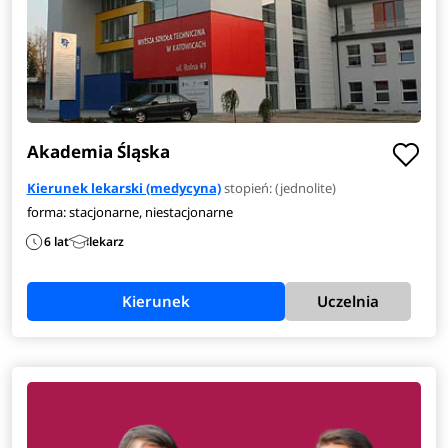
Akademia Śląska
Kierunek lekarski (medycyna)
stopień: (jednolite)
forma: stacjonarne, niestacjonarne
6 lat
lekarz
Kierunek
Uczelnia