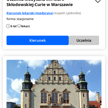
Skłodowskiej-Curie w Warszawie
Kierunek lekarski (medycyna)
stopień: (jednolite)
forma: stacjonarne
6 lat
lekarz
Kierunek
Uczelnia