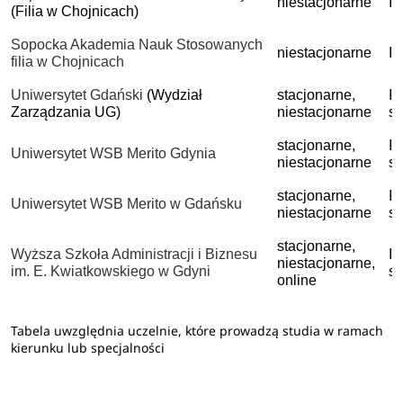
niestacjonarne
II
(Filia w Chojnicach)
Sopocka Akademia Nauk Stosowanych
niestacjonarne
II
filia w Chojnicach
Uniwersytet Gdański
(Wydział
stacjonarne,
I 
Zarządzania UG)
niestacjonarne
st
stacjonarne,
I 
Uniwersytet WSB Merito Gdynia
niestacjonarne
st
stacjonarne,
I 
Uniwersytet WSB Merito w Gdańsku
niestacjonarne
st
stacjonarne,
Wyższa Szkoła Administracji i Biznesu
I 
niestacjonarne,
im. E. Kwiatkowskiego w Gdyni
st
online
Tabela uwzględnia uczelnie, które prowadzą studia w ramach
kierunku lub specjalności