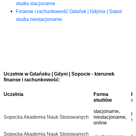
studia stacjonarne
Finanse i rachunkowość Gdańsk | Gdynia | Sopot
studia niestacjonarne
Uczelnie w Gdańsku | Gdyni | Sopocie - kierunek
finanse i rachunkowość:
Uczelnia
Forma
P
studiów
s
stacjonarne,
I 
Sopocka Akademia Nauk Stosowanych
niestacjonarne,
st
online
Sopocka Akademia Nauk Stosowanych