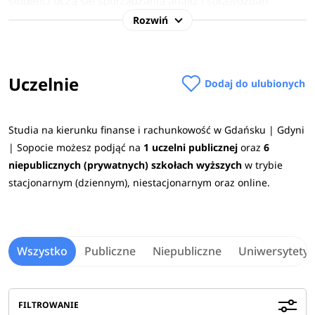
studenci uczą się sporządzania analiz i sprawozdań
finansowych, analizowania zjawisk ekonomicznych oraz
Rozwiń
oceny kondycji finansowej przedciębiorstw.
Dodatkowo
rozwijają oni umiejętność efektywnej współpracy i
poszerzają swoje sieci kontaktów biznesowych.
Sprawdź
Uczelnie
Dodaj do ulubionych
jak wygląda program studiów, wymagania rekrutacyjne oraz
możliwości pracy po ukończeniu kierunku.
Studia na kierunku finanse i rachunkowość w Gdańsku | Gdyni
W procesie rekrutacji na studia w Trójmieście na
| Sopocie możesz podjąć na
1 uczelni publicznej
oraz
6
kierunku finanse i rachunkowość w roku akademickim
niepublicznych (prywatnych) szkołach wyższych
w trybie
2026/2027 najczęściej wymagane przedmioty maturalne
stacjonarnym (dziennym), niestacjonarnym oraz online.
to:
język polski,
język obcy
nowożytny,
geografia,
historia, wiedza o
społeczeństwie, matematyka oraz informatyka.
Sprawdź
wymagane przedmioty maturalne na uczelniach
>
Wszystko
Publiczne
Niepubliczne
Uniwersytety
Na czym polegają studia
FILTROWANIE