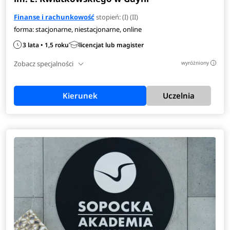
pełen opis kierunku
>
Finanse i rachunkowość
stopień: (I) (II)
forma: stacjonarne, niestacjonarne, online
3 lata • 1,5 roku
licencjat lub magister
Zobacz specjalności
wyróżniony
i
Kierunek
Uczelnia