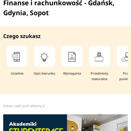
Finanse i rachunkowość - Gdańsk,
Gdynia, Sopot
Czego szukasz
Uczelnie
Opis kierunku
Wymagania
Przedmioty
Prog
maturalne
punkto
Dalsza część pod reklamą