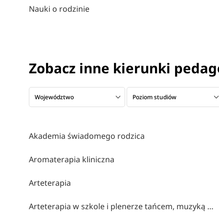
Nauki o rodzinie
Zobacz inne kierunki peda
Województwo
Poziom studiów
Akademia świadomego rodzica
Aromaterapia kliniczna
Arteterapia
Arteterapia w szkole i plenerze tańcem, muzyką i obrazem malowana (współorganizatorzy stowarzyszenie twórcze brzózki, cen bydgoszcz, klub myśli twórczej akp bydgoszcz)