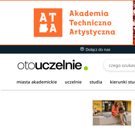
Dołącz do nas
miasta akademickie
uczelnie
studia
kierunki st