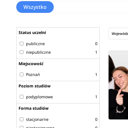
Wszystko
Status uczelni
Wojewód
publiczne
0
niepubliczne
1
Miejscowość
Poznań
1
Poziom studiów
podyplomowe
1
Forma studiów
stacjonarne
0
niestacjonarne
0