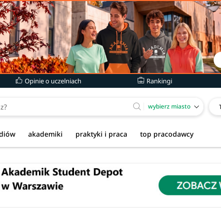
Opinie o uczelniach
Rankingi
wybierz miasto
udiów
akademiki
praktyki i praca
top pracodawcy