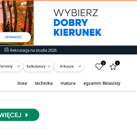
Rekrutacja na studia 2026
0
1
Terminy
Kalkulatory
Arkusze
licea
technika
matura
egzamin 8klasisty