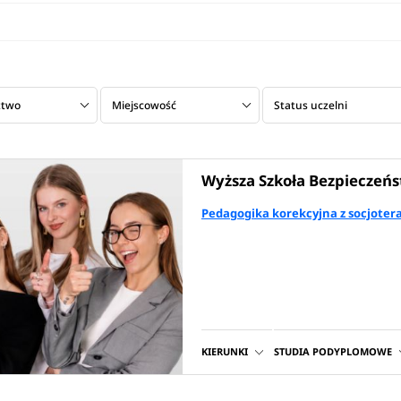
ztwo
Miejscowość
Status uczelni
Wyższa Szkoła Bezpieczeń
Pedagogika korekcyjna z socjoter
KIERUNKI
STUDIA PODYPLOMOWE