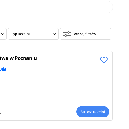
Typ uczelni
Więcej filtrów
stwa w Poznaniu
apią
Strona uczelni