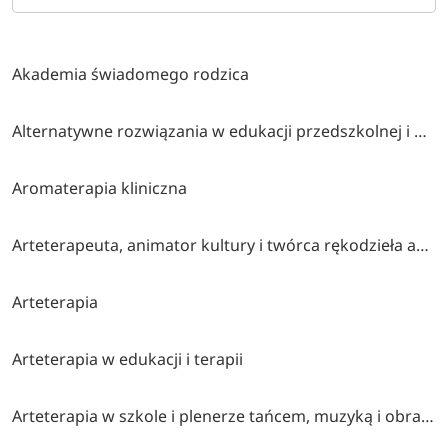
Akademia świadomego rodzica
Alternatywne rozwiązania w edukacji przedszkolnej i wczesnoszkolnej
Aromaterapia kliniczna
Arteterapeuta, animator kultury i twórca rękodzieła artystycznego
Arteterapia
Arteterapia w edukacji i terapii
Arteterapia w szkole i plenerze tańcem, muzyką i obrazem malowana (współorganizatorzy stowarzyszenie twórcze brzózki, cen bydgoszcz, klub myśli twórczej akp bydgoszcz)