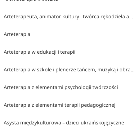
Arteterapeuta, animator kultury i twórca rękodzieła artystycznego
Arteterapia
Arteterapia w edukacji i terapii
Arteterapia w szkole i plenerze tańcem, muzyką i obrazem malowana (współorganizatorzy stowarzyszenie twórcze brzózki, cen bydgoszcz, klub myśli twórczej akp bydgoszcz)
Arteterapia z elementami psychologii twórczości
Arteterapia z elementami terapii pedagogicznej
Asysta międzykulturowa – dzieci ukraińskojęzyczne