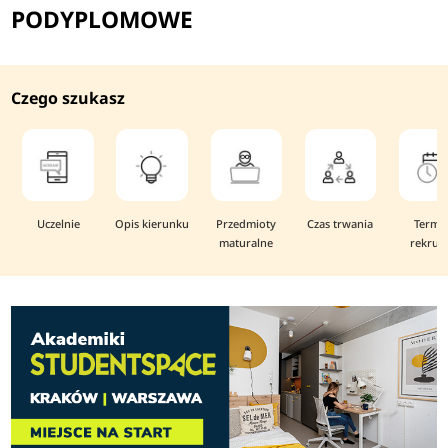
PODYPLOMOWE
Czego szukasz
Uczelnie
Opis kierunku
Przedmioty
Czas trwania
Termi
maturalne
rekruta