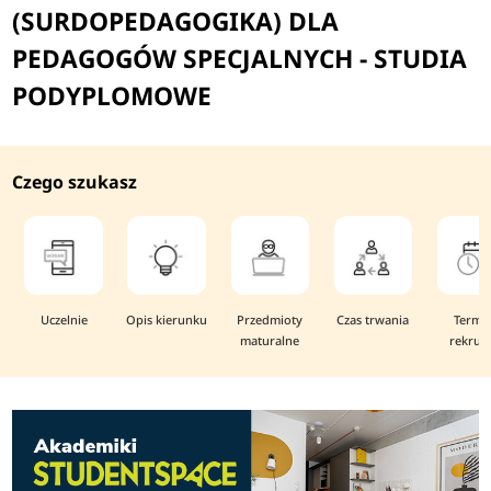
(SURDOPEDAGOGIKA) DLA
PEDAGOGÓW SPECJALNYCH - STUDIA
PODYPLOMOWE
Czego szukasz
Uczelnie
Opis kierunku
Przedmioty
Czas trwania
Termi
maturalne
rekruta