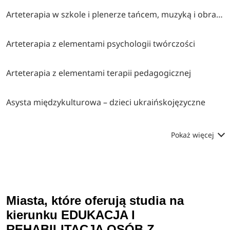
Arteterapia w szkole i plenerze tańcem, muzyką i obrazem malowana (współorganizatorzy stowarzyszenie twórcze brzózki, cen bydgoszcz, klub myśli twórczej akp bydgoszcz)
Arteterapia z elementami psychologii twórczości
Arteterapia z elementami terapii pedagogicznej
Asysta międzykulturowa – dzieci ukraińskojęzyczne
Pokaż więcej
Miasta, które oferują studia na
kierunku EDUKACJA I
REHABILITACJA OSÓB Z