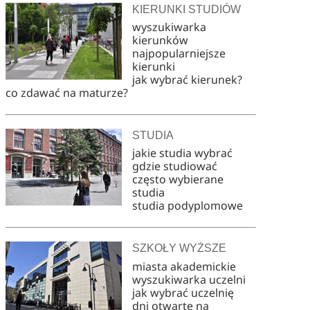
KIERUNKI STUDIÓW
wyszukiwarka
kierunków
najpopularniejsze
kierunki
jak wybrać kierunek?
co zdawać na maturze?
STUDIA
jakie studia wybrać
gdzie studiować
często wybierane
studia
studia podyplomowe
SZKOŁY WYŻSZE
miasta akademickie
wyszukiwarka uczelni
jak wybrać uczelnię
dni otwarte na